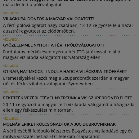
második lett a pólóválogatott.
VÍZILABDA
VILÁGKUPA-DÖNTŐS A MAGYAR VÁLOGATOTT!
A férfi pólóválogatott nagy csatában, 13-12-re győzte le a hazai
ausztrál együttest az elődöntőben.
VÍZILABDA
GYŐZELEMMEL NYITOTT A FÉRFI PÓLÓVÁLOGATOTT
Fordulatos mérkőzésen nyert a hét FTC-játékossal felálló
magyar vízilabda-válogatott Horvátország ellen.
VÍZILABDA
ÖT NAP, HAT MECCS - INDUL A HARC A VILÁGKUPA-TRÓFEÁÉRT
Éremesélyekkel kezdi meg a Szuperdöntőt szerdán a magyar
női és férfi vízilabda-válogatott Sydney-ben.
VÍZILABDA
FEKETÉÉK VEZÉRLETÉVEL NYERTÜNK A VK-SZUPERDÖNTŐ ELŐTT
20-11-re győzött a magyar férfi vízilabda-válogatott a házigazda
ellen egy felkészülési minitornán.
VÍZILABDA
MOLNÁR ERIKET KÖLCSÖNADTUK A JUG DUBROVNIKNAK
A sérüléséből felépülő kétszeres BL-győztes vízilabdázó egy év
múlva visszatérhet az FTC-Telekom csapatához.