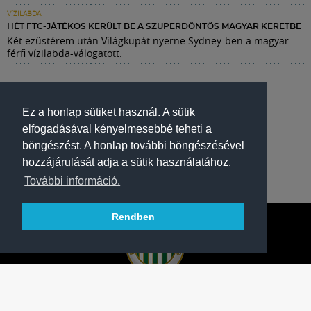
VÍZILABDA
HÉT FTC-JÁTÉKOS KERÜLT BE A SZUPERDÖNTŐS MAGYAR KERETBE
Két ezüstérem után Világkupát nyerne Sydney-ben a magyar
férfi vízilabda-válogatott.
Ez a honlap sütiket használ. A sütik
elfogadásával kényelmesebbé teheti a
böngészést. A honlap további böngészésével
hozzájárulását adja a sütik használatához.
További információ.
Rendben
A FERENCVÁROSI TORNA CLUB HIVATALOS