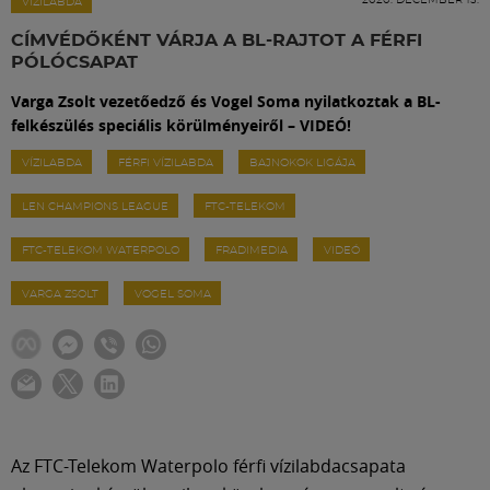
Labdarúgás
VÍZILABDA
CÍMVÉDŐKÉNT VÁRJA A BL-RAJTOT A FÉRFI
PÓLÓCSAPAT
Szakosztályok
Varga Zsolt vezetőedző és Vogel Soma nyilatkoztak a BL-
felkészülés speciális körülményeiről – VIDEÓ!
Meccscenter
VÍZILABDA
FÉRFI VÍZILABDA
BAJNOKOK LIGÁJA
LEN CHAMPIONS LEAGUE
FTC-TELEKOM
Klub
FTC-TELEKOM WATERPOLO
FRADIMEDIA
VIDEÓ
Szolgáltatások
VARGA ZSOLT
VOGEL SOMA
Shop
Közösség
Az FTC-Telekom Waterpolo férfi vízilabdacsapata