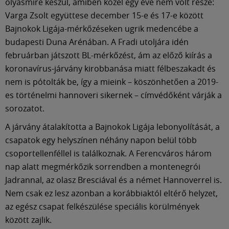
Múzeum
olyasmire készül, amiben közel egy éve nem volt része:
Varga Zsolt együttese december 15-e és 17-e között
Bajnokok Ligája-mérkőzéseken ugrik medencébe a
English
budapesti Duna Arénában. A Fradi utoljára idén
februárban játszott BL-mérkőzést, ám az előző kiírás a
koronavírus-járvány kirobbanása miatt félbeszakadt és
nem is pótolták be, így a mieink – köszönhetően a 2019-
es történelmi hannoveri sikernek – címvédőként várják a
sorozatot.
A járvány átalakította a Bajnokok Ligája lebonyolítását, a
csapatok egy helyszínen néhány napon belül több
csoportellenféllel is találkoznak. A Ferencváros három
nap alatt megmérkőzik sorrendben a montenegrói
Jadrannal, az olasz Bresciával és a német Hannoverrel is.
Nem csak ez lesz azonban a korábbiaktól eltérő helyzet,
az egész csapat felkészülése speciális körülmények
között zajlik.