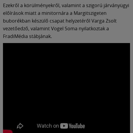
Ezekről a körülményekről, valamint a szigorú járványügyi
előírások miatt a minitornára a Margitszigeten
buborékban készülő csapat helyzetéről Varga Zsolt
vezetőedző, valamint Vogel Soma nyilatkoztak a
FradiMédia stábjának.