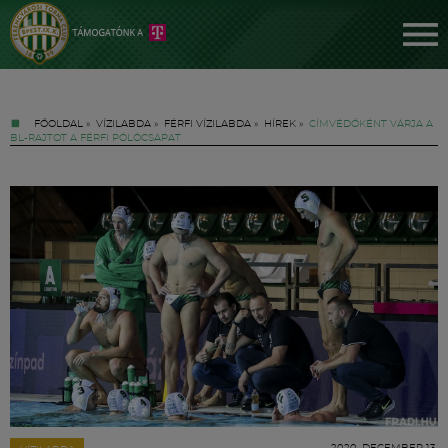
FŐOLDAL
»
VÍZILABDA
»
FÉRFI VÍZILABDA
»
HÍREK
»
CÍMVÉDŐKÉNT VÁRJA A
BL-RAJTOT A FÉRFI PÓLÓCSAPAT
Jegyek
FM YouTube +
Hírek
2020. DECEMBER 13.