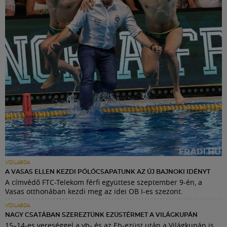
VÍZILABDA
A VASAS ELLEN KEZDI PÓLÓCSAPATUNK AZ ÚJ BAJNOKI IDÉNYT
A címvédő FTC-Telekom férfi együttese szeptember 9-én, a
Vasas otthonában kezdi meg az idei OB I-es szezont.
VÍZILABDA
NAGY CSATÁBAN SZEREZTÜNK EZÜSTÉRMET A VILÁGKUPÁN
15–14-es vereséggel a vb- és az Eb-ezüst után a Világkupán is