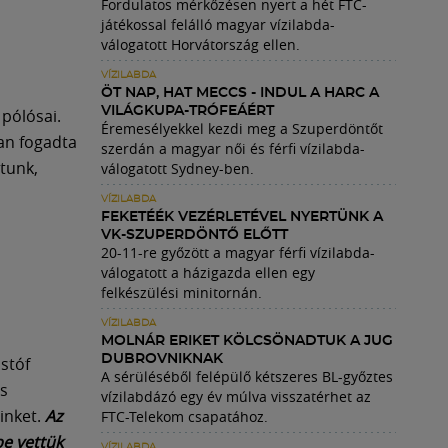
Fordulatos mérkőzésen nyert a hét FTC-
játékossal felálló magyar vízilabda-
válogatott Horvátország ellen.
VÍZILABDA
ÖT NAP, HAT MECCS - INDUL A HARC A
VILÁGKUPA-TRÓFEÁÉRT
 pólósai.
Éremesélyekkel kezdi meg a Szuperdöntőt
an fogadta
szerdán a magyar női és férfi vízilabda-
atunk,
válogatott Sydney-ben.
VÍZILABDA
FEKETÉÉK VEZÉRLETÉVEL NYERTÜNK A
VK-SZUPERDÖNTŐ ELŐTT
20-11-re győzött a magyar férfi vízilabda-
válogatott a házigazda ellen egy
felkészülési minitornán.
VÍZILABDA
MOLNÁR ERIKET KÖLCSÖNADTUK A JUG
DUBROVNIKNAK
stóf
A sérüléséből felépülő kétszeres BL-győztes
ós
vízilabdázó egy év múlva visszatérhet az
einket.
Az
FTC-Telekom csapatához.
be vettük
VÍZILABDA