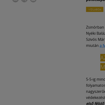
VÍZILABDA
Zsinórban 
Nyéki Balá
Szivós Már
miután
a 
A
M
5-5-ig min
folyamatos
nagyszerűe
védekezést
első félid