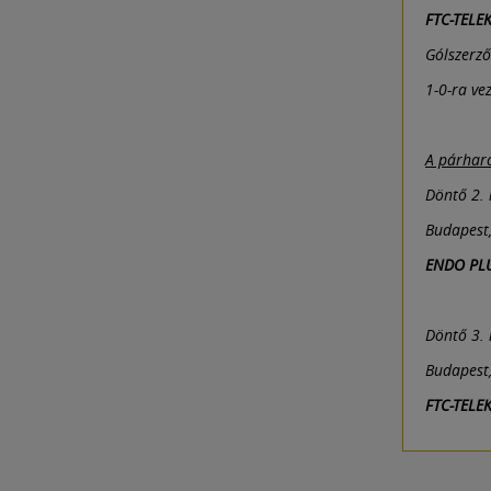
FTC-TELE
Gólszerző
1-0-ra ve
A párharc
Döntő 2. 
Budapest
ENDO PLU
Döntő 3. 
Budapest
FTC-TELE