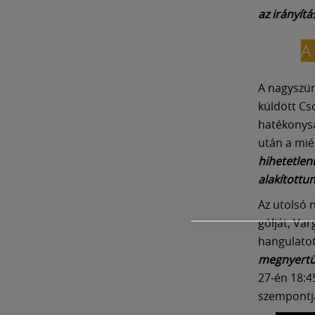
az irányítás
A
A nagyszün
küldött C
hatékonysá
után a mié
hihetetlen
alakítottu
Az utolsó 
gólját, Va
hangulatot
megnyertük
27-én 18:4
szempontj