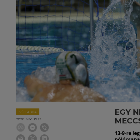
EGY N
VÍZILABDA
MECC
2026. MÁJUS 23.
13-9-re le
pólócsapa