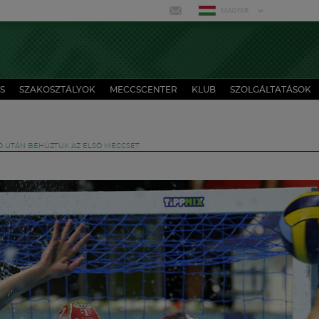
MAGYAR
S
SZAKOSZTÁLYOK
MECCSCENTER
KLUB
SZOLGÁLTATÁSOK
Ő UTÁN BEHÚZTUK AZ ELSŐ MECCSET