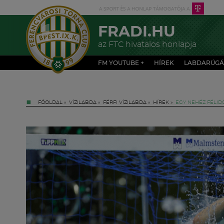
FRADI.HU
az FTC hivatalos honlapja
FM YOUTUBE +
HÍREK
LABDARÚGÁ
FŐOLDAL
»
VÍZILABDA
»
FÉRFI VÍZILABDA
»
HÍREK
»
EGY NEHÉZ FÉLID