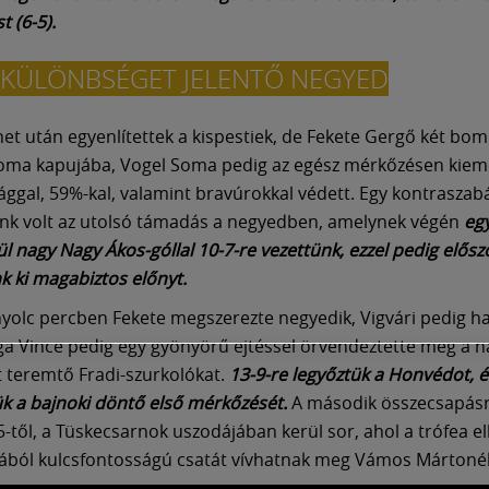
t (6-5).
 KÜLÖNBSÉGET JELENTŐ NEGYED
et után egyenlítettek a kispestiek, de Fekete Gergő két bom
soma kapujába, Vogel Soma pedig az egész mérkőzésen kie
ggal, 59%-kal, valamint bravúrokkal védett. Egy kontraszab
nk volt az utolsó támadás a negyedben, amelynek végén
eg
ül nagy Nagy Ákos-góllal 10-7-re vezettünk, ezzel pedig elősz
nk ki magabiztos előnyt.
nyolc percben Fekete megszerezte negyedik, Vigvári pedig 
rga Vince pedig egy gyönyörű ejtéssel örvendeztette meg a 
 teremtő Fradi-szurkolókat.
13-9-re legyőztük a Honvédot, é
 a bajnoki döntő első mérkőzését.
A második összecsapás
5-től, a Tüskecsarnok uszodájában kerül sor, ahol a trófea e
ából kulcsfontosságú csatát vívhatnak meg Vámos Mártoné