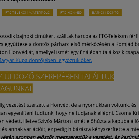
FTC-TELEKOM WATERPOLO
FTC-HONVÉD
BAJNOKI DÖNTŐ
ötödik bajnoki címükért szálltak harcba az FTC-Telekom férfi
zs együttese a döntős párharc első mérkőzésén a Komjádib
ton Honvédját, amellyel ismét egy fináléban találkozik csap
Magyar Kupa döntőjében legyőztük őket.
Z ÜLDÖZŐ SZEREPÉBEN TALÁLTUK
AGUNKAT
dig vezetést szerzett a Honvéd, de a nyomukban voltunk, és
an egyenlíteni tudtunk, hogy ne tudjanak ellépni. Csoma Kri
n védett, illetve Szivós Márton ismét előhúzta a kapuba áll
 és annak variációit, ez pedig hibázásra kényszerítette a mi
ő végén azonban először megszereztük a vezetést, és kezünk