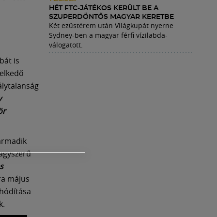
HÉT FTC-JÁTÉKOS KERÜLT BE A
SZUPERDÖNTŐS MAGYAR KERETBE
Két ezüstérem után Világkupát nyerne
Sydney-ben a magyar férfi vízilabda-
válogatott.
bát is
melkedő
álytalanság
y
ör
harmadik
nagyszerű
s
ra május
lhódítása
k.