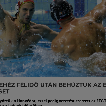
EHÉZ FÉLIDŐ UTÁN BEHÚZTUK AZ 
SET
győztük a Honvédot, ezzel pedig vezetést szerzett az FTC
ta a bajnoki döntőben.