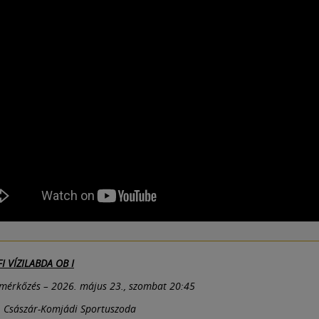
I VÍZILABDA OB I
 mérkőzés – 2026. május 23., szombat 20:45
, Császár-Komjádi Sportuszoda