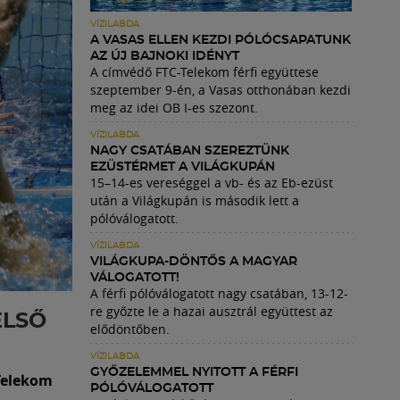
VÍZILABDA
A VASAS ELLEN KEZDI PÓLÓCSAPATUNK
AZ ÚJ BAJNOKI IDÉNYT
A címvédő FTC-Telekom férfi együttese
szeptember 9-én, a Vasas otthonában kezdi
meg az idei OB I-es szezont.
VÍZILABDA
NAGY CSATÁBAN SZEREZTÜNK
EZÜSTÉRMET A VILÁGKUPÁN
15–14-es vereséggel a vb- és az Eb-ezüst
után a Világkupán is második lett a
pólóválogatott.
VÍZILABDA
VILÁGKUPA-DÖNTŐS A MAGYAR
VÁLOGATOTT!
A férfi pólóválogatott nagy csatában, 13-12-
re győzte le a hazai ausztrál együttest az
ELSŐ
elődöntőben.
VÍZILABDA
GYŐZELEMMEL NYITOTT A FÉRFI
-Telekom
PÓLÓVÁLOGATOTT