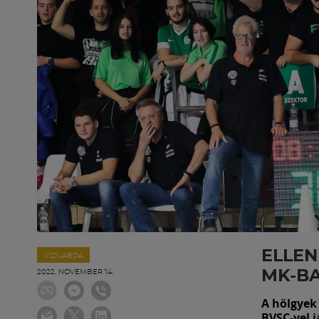
ELLEN
VÍZILABDA
MK-B
2022. NOVEMBER 14.
A hölgyek 
BVSC-vel 