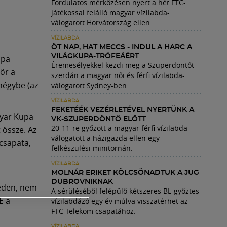
Fordulatos mérkőzésen nyert a hét FTC-
játékossal felálló magyar vízilabda-
válogatott Horvátország ellen.
VÍZILABDA
ÖT NAP, HAT MECCS - INDUL A HARC A
VILÁGKUPA-TRÓFEÁÉRT
upa
Éremesélyekkel kezdi meg a Szuperdöntőt
zör a
szerdán a magyar női és férfi vízilabda-
négybe (az
válogatott Sydney-ben.
VÍZILABDA
FEKETÉÉK VEZÉRLETÉVEL NYERTÜNK A
gyar Kupa
VK-SZUPERDÖNTŐ ELŐTT
20-11-re győzött a magyar férfi vízilabda-
 össze. Az
válogatott a házigazda ellen egy
csapata,
felkészülési minitornán.
VÍZILABDA
MOLNÁR ERIKET KÖLCSÖNADTUK A JUG
DUBROVNIKNAK
geden, nem
A sérüléséből felépülő kétszeres BL-győztes
E a
vízilabdázó egy év múlva visszatérhet az
FTC-Telekom csapatához.
VÍZILABDA