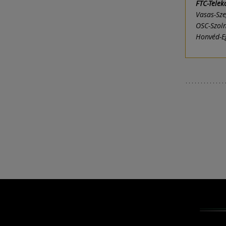
FTC-Tele
Vasas-Sz
OSC-Szol
Honvéd-E