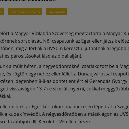
A
NŐI MAGYAR KUPA
SORSOLÁS
előtt a Magyar Vízilabda Szövetség megtartotta a Magyar K
körének sorsolását. Női csapatunk az Eger ellen játszik elős
őben, míg a férfiak a BVSC-n keresztül juthatnak a legjobb 
 és párosításokat lásd az oldal alján).
unk a múlt héten, a negyeddöntőknél csatlakozott be a Ma
e, és rögtön egy nehéz ellenféllel, a Dunaújvárossal csapott
zésen idegenben 8-8-as döntetlent ért el Gerendás György 
igeti visszavágón 13-7-re sikerült nyerni, sokkal meggyőzőbb
kkal.
ellenfelünk, az Eger két tükörsima meccsen lépett át a Sze
ők a kupa címvédői. A négyesdőntőben a másik ágon az UVS
e továbbjutó III. Kerületi TVE ellen játszik.