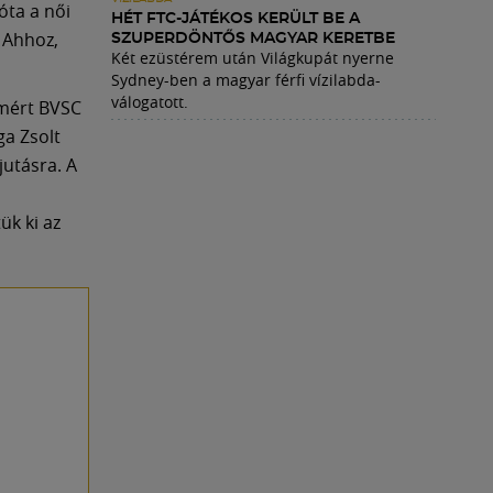
óta a női
HÉT FTC-JÁTÉKOS KERÜLT BE A
 Ahhoz,
SZUPERDÖNTŐS MAGYAR KERETBE
Két ezüstérem után Világkupát nyerne
Sydney-ben a magyar férfi vízilabda-
válogatott.
lmért BVSC
ga Zsolt
jutásra. A
ük ki az