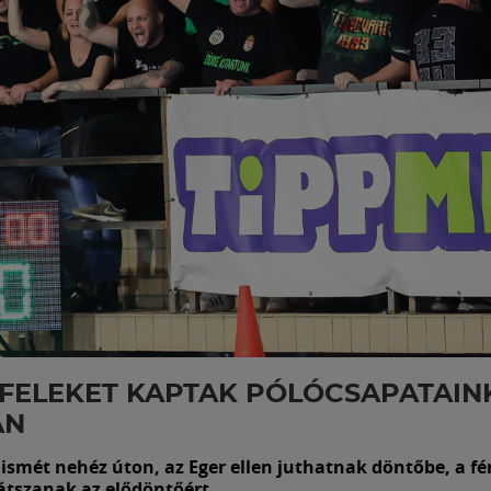
FELEKET KAPTAK PÓLÓCSAPATAIN
AN
ismét nehéz úton, az Eger ellen juthatnak döntőbe, a fér
játszanak az elődöntőért.