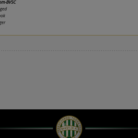
kom-BVSC
eged
nok
ger