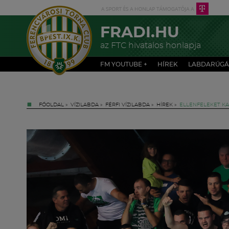
FRADI.HU
az FTC hivatalos honlapja
FM YOUTUBE +
HÍREK
LABDARÚGÁ
FŐOLDAL
»
VÍZILABDA
»
FÉRFI VÍZILABDA
»
HÍREK
»
ELLENFELEKET KA