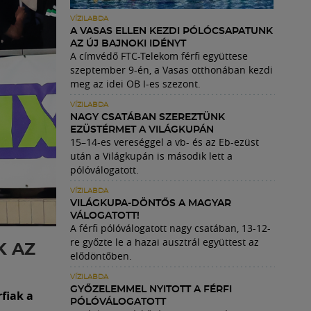
VÍZILABDA
A VASAS ELLEN KEZDI PÓLÓCSAPATUNK
AZ ÚJ BAJNOKI IDÉNYT
A címvédő FTC-Telekom férfi együttese
szeptember 9-én, a Vasas otthonában kezdi
meg az idei OB I-es szezont.
VÍZILABDA
NAGY CSATÁBAN SZEREZTÜNK
EZÜSTÉRMET A VILÁGKUPÁN
15–14-es vereséggel a vb- és az Eb-ezüst
után a Világkupán is második lett a
pólóválogatott.
VÍZILABDA
VILÁGKUPA-DÖNTŐS A MAGYAR
VÁLOGATOTT!
A férfi pólóválogatott nagy csatában, 13-12-
re győzte le a hazai ausztrál együttest az
K AZ
elődöntőben.
VÍZILABDA
GYŐZELEMMEL NYITOTT A FÉRFI
fiak a
PÓLÓVÁLOGATOTT