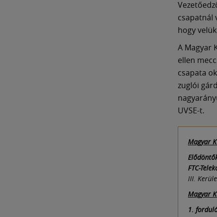
Vezetőedző
csapatnál 
hogy velük
A Magyar K
ellen mecc
csapata ok
zuglói gár
nagyarányú
UVSE-t.
Magyar K
Elődöntők
FTC-Tele
III. Kerül
Magyar Ku
1. fordul