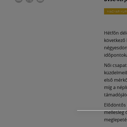
MAGYAR KUP
Hétfőn dél
következő 
négyesdönt
időpontokat
Női csapat
küzdelmeib
első mérkő
míg a népl
támadójáté
Elődöntős 
mellesleg 
meglepetésr