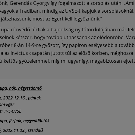
nk, Gerendás György így fogalmazott a sorsolás után: „Ami
vagyok a Fradiban, mindig az UVSE-t kapjuk a sorsolásoknál.
 játszhassunk, most az Egert kell legyőznünk.”
upa címvédő férfiak a bajnokság nyitófordulójában már fe
selnek kétszer, hogy továbbjuthassanak az elődöntőbe. Var
tóber 8-án 14-9-re győzött, így papíron esélyesebb a tovább
da az Invictus csapatán jutott túl az előző körben, méghozzá
 kettős győzelemmel, míg mi ugyanígy, magabiztosan ejtett
upa, nők, négyesdöntő
, 2022.12.16., péntek
kom-Eger
eti TVE-UVSE
pa, férfiak, negyeddöntők
ó, 2022.11.23., szerdaŰ