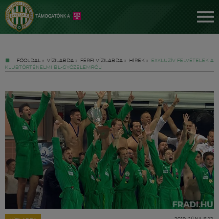
FŐOLDAL
»
VÍZILABDA
»
FÉRFI VÍZILABDA
»
HÍREK
»
EXKLUZÍV FELVÉTELEK A
KLUBTÖRTÉNELMI BL-GYŐZELEMRŐL!
Jegyek
FM YouTube +
Hírek
2019. JÚNIUS 12.