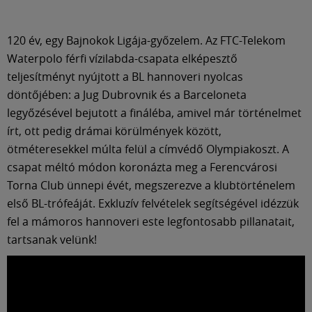
Múzeum
120 év, egy Bajnokok Ligája-győzelem. Az FTC-Telekom
English
Waterpolo férfi vízilabda-csapata elképesztő
teljesítményt nyújtott a BL hannoveri nyolcas
döntőjében: a Jug Dubrovnik és a Barceloneta
legyőzésével bejutott a fináléba, amivel már történelmet
írt, ott pedig drámai körülmények között,
ötméteresekkel múlta felül a címvédő Olympiakoszt. A
csapat méltó módon koronázta meg a Ferencvárosi
Torna Club ünnepi évét, megszerezve a klubtörténelem
első BL-trófeáját. Exkluzív felvételek segítségével idézzük
fel a mámoros hannoveri este legfontosabb pillanatait,
tartsanak velünk!