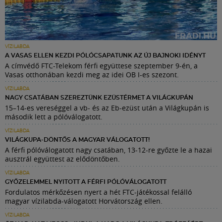
VÍZILABDA
A VASAS ELLEN KEZDI PÓLÓCSAPATUNK AZ ÚJ BAJNOKI IDÉNYT
A címvédő FTC-Telekom férfi együttese szeptember 9-én, a
Vasas otthonában kezdi meg az idei OB I-es szezont.
VÍZILABDA
NAGY CSATÁBAN SZEREZTÜNK EZÜSTÉRMET A VILÁGKUPÁN
15–14-es vereséggel a vb- és az Eb-ezüst után a Világkupán is
második lett a pólóválogatott.
VÍZILABDA
VILÁGKUPA-DÖNTŐS A MAGYAR VÁLOGATOTT!
A férfi pólóválogatott nagy csatában, 13-12-re győzte le a hazai
ausztrál együttest az elődöntőben.
VÍZILABDA
GYŐZELEMMEL NYITOTT A FÉRFI PÓLÓVÁLOGATOTT
Fordulatos mérkőzésen nyert a hét FTC-játékossal felálló
magyar vízilabda-válogatott Horvátország ellen.
VÍZILABDA