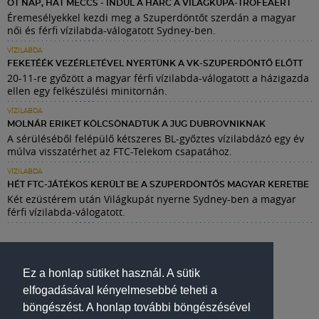
ÖT NAP, HAT MECCS - INDUL A HARC A VILÁGKUPA-TRÓFEÁÉRT
Éremesélyekkel kezdi meg a Szuperdöntőt szerdán a magyar
női és férfi vízilabda-válogatott Sydney-ben.
VÍZILABDA
FEKETÉÉK VEZÉRLETÉVEL NYERTÜNK A VK-SZUPERDÖNTŐ ELŐTT
20-11-re győzött a magyar férfi vízilabda-válogatott a házigazda
ellen egy felkészülési minitornán.
VÍZILABDA
MOLNÁR ERIKET KÖLCSÖNADTUK A JUG DUBROVNIKNAK
A sérüléséből felépülő kétszeres BL-győztes vízilabdázó egy év
múlva visszatérhet az FTC-Telekom csapatához.
VÍZILABDA
HÉT FTC-JÁTÉKOS KERÜLT BE A SZUPERDÖNTŐS MAGYAR KERETBE
Két ezüstérem után Világkupát nyerne Sydney-ben a magyar
férfi vízilabda-válogatott.
Ez a honlap sütiket használ. A sütik
elfogadásával kényelmesebbé teheti a
böngészést. A honlap további böngészésével