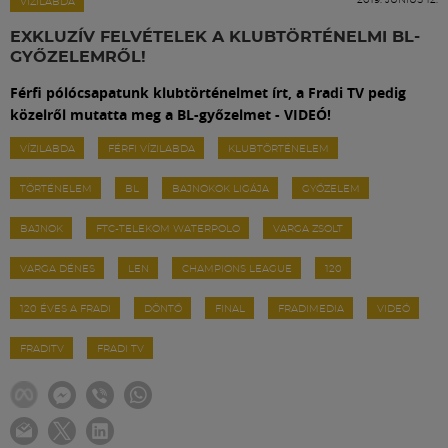
Labdarúgás
VÍZILABDA
EXKLUZÍV FELVÉTELEK A KLUBTÖRTÉNELMI BL-
GYŐZELEMRŐL!
Szakosztályok
Férfi pólócsapatunk klubtörténelmet írt, a Fradi TV pedig
közelről mutatta meg a BL-győzelmet - VIDEÓ!
Meccscenter
VÍZILABDA
FÉRFI VÍZILABDA
KLUBTÖRTÉNELEM
TÖRTÉNELEM
BL
BAJNOKOK LIGÁJA
GYŐZELEM
Klub
BAJNOK
FTC-TELEKOM WATERPOLO
VARGA ZSOLT
Szolgáltatások
VARGA DÉNES
LEN
CHAMPIONS LEAGUE
120
120 ÉVES A FRADI
DÖNTŐ
FINAL
FRADIMEDIA
VIDEÓ
Shop
FRADITV
FRADI TV
Közösség