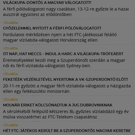
VILÁGKUPA-DÖNTŐS A MAGYAR VÁLOGATOTT!
A férfi pólóválogatott nagy csatában, 13-12-re győzte le a hazai
ausztrál együttest az elődöntőben.
VÍZILABDA
GYŐZELEMMEL NYITOTT A FÉRFI PÓLÓVÁLOGATOTT
Fordulatos mérkőzésen nyert a hét FTC-játékossal felálló
magyar vízilabda-válogatott Horvátország ellen.
VÍZILABDA
ÖT NAP, HAT MECCS - INDUL A HARC A VILÁGKUPA-TRÓFEÁÉRT
Éremesélyekkel kezdi meg a Szuperdöntőt szerdán a magyar
női és férfi vízilabda-válogatott Sydney-ben.
VÍZILABDA
FEKETÉÉK VEZÉRLETÉVEL NYERTÜNK A VK-SZUPERDÖNTŐ ELŐTT
20-11-re győzött a magyar férfi vízilabda-válogatott a házigazda
ellen egy felkészülési minitornán.
VÍZILABDA
MOLNÁR ERIKET KÖLCSÖNADTUK A JUG DUBROVNIKNAK
A sérüléséből felépülő kétszeres BL-győztes vízilabdázó egy év
múlva visszatérhet az FTC-Telekom csapatához.
VÍZILABDA
HÉT FTC-JÁTÉKOS KERÜLT BE A SZUPERDÖNTŐS MAGYAR KERETBE