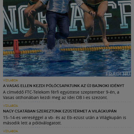
VÍZILABDA
A VASAS ELLEN KEZDI PÓLÓCSAPATUNK AZ ÚJ BAJNOKI IDÉNYT
A címvédő FTC-Telekom férfi együttese szeptember 9-én, a
Vasas otthonában kezdi meg az idei OB I-es szezont.
VÍZILABDA
NAGY CSATÁBAN SZEREZTÜNK EZÜSTÉRMET A VILÁGKUPÁN
15–14-es vereséggel a vb- és az Eb-ezüst után a Világkupán is
második lett a pólóválogatott.
VÍZILABDA