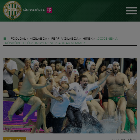
FŐOLDAL
»
VÍZILABDA
»
FÉRFI VÍZILABDA
»
HÍREK
»
„JÖJJENEK A
TRÓNKÖVETELŐK! „INGYEN” NEM ADNAK SEMMIT!”
Jegyek
FM YouTube +
Hírek
2020. JANUÁR 8.