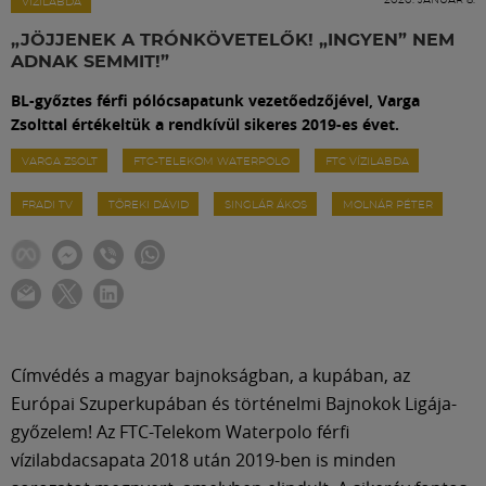
Labdarúgás
VÍZILABDA
„JÖJJENEK A TRÓNKÖVETELŐK! „INGYEN” NEM
ADNAK SEMMIT!”
Szakosztályok
BL-győztes férfi pólócsapatunk vezetőedzőjével, Varga
Zsolttal értékeltük a rendkívül sikeres 2019-es évet.
Meccscenter
VARGA ZSOLT
FTC-TELEKOM WATERPOLO
FTC VÍZILABDA
FRADI TV
TÖREKI DÁVID
SINGLÁR ÁKOS
MOLNÁR PÉTER
Klub
Szolgáltatások
Shop
Címvédés a magyar bajnokságban, a kupában, az
Európai Szuperkupában és történelmi Bajnokok Ligája-
Közösség
győzelem! Az FTC-Telekom Waterpolo férfi
vízilabdacsapata 2018 után 2019-ben is minden