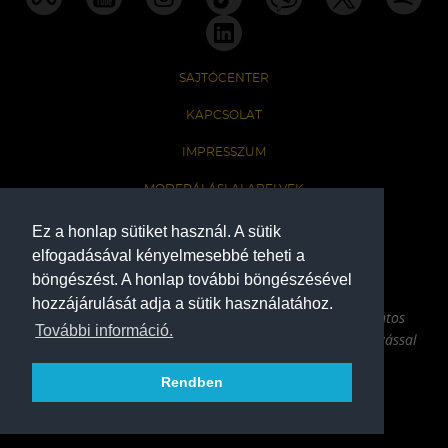
SAJTÓCENTER
KAPCSOLAT
IMPRESSZUM
MODERÁLÁSI ALAPELVEK
HONLAP ADATKEZELÉSI TÁJÉKOZTATÓ
Ez a honlap sütiket használ. A sütik
elfogadásával kényelmesebbé teheti a
böngészést. A honlap további böngészésével
A Ferencvárosi Torna Club hivatalos honlapja
hozzájárulását adja a sütik használatához.
Az oldalon található írott és képi anyagok csak a forrás pontos
További információ.
megjelölésével, internetes felhasználás esetén aktív hivatkozással
használhatóak fel.
Rendben
COPYRIGHT 2026