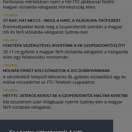
Fordulatos mérkőzésen nyert a hét FTC-játékossal felálló
magyar vízilabda-válogatott Horvátország ellen.
VÍZILABDA
ÖT NAP, HAT MECCS - INDUL A HARC A VILÁGKUPA-TRÓFEÁÉRT
Éremesélyekkel kezdi meg a Szuperdöntőt szerdán a magyar
női és férfi vízilabda-válogatott Sydney-ben.
VÍZILABDA
FEKETÉÉK VEZÉRLETÉVEL NYERTÜNK A VK-SZUPERDÖNTŐ ELŐTT
20-11-re győzött a magyar férfi vízilabda-válogatott a házigazda
ellen egy felkészülési minitornán.
VÍZILABDA
MOLNÁR ERIKET KÖLCSÖNADTUK A JUG DUBROVNIKNAK
A sérüléséből felépülő kétszeres BL-győztes vízilabdázó egy év
múlva visszatérhet az FTC-Telekom csapatához.
VÍZILABDA
HÉT FTC-JÁTÉKOS KERÜLT BE A SZUPERDÖNTŐS MAGYAR KERETBE
Két ezüstérem után Világkupát nyerne Sydney-ben a magyar
férfi vízilabda-válogatott.