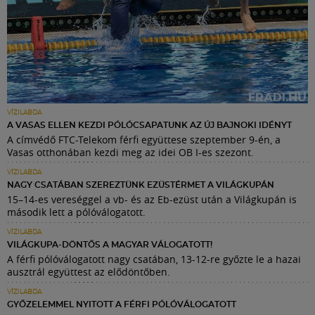
VÍZILABDA
A VASAS ELLEN KEZDI PÓLÓCSAPATUNK AZ ÚJ BAJNOKI IDÉNYT
A címvédő FTC-Telekom férfi együttese szeptember 9-én, a
Vasas otthonában kezdi meg az idei OB I-es szezont.
VÍZILABDA
NAGY CSATÁBAN SZEREZTÜNK EZÜSTÉRMET A VILÁGKUPÁN
15–14-es vereséggel a vb- és az Eb-ezüst után a Világkupán is
második lett a pólóválogatott.
VÍZILABDA
VILÁGKUPA-DÖNTŐS A MAGYAR VÁLOGATOTT!
A férfi pólóválogatott nagy csatában, 13-12-re győzte le a hazai
ausztrál együttest az elődöntőben.
VÍZILABDA
GYŐZELEMMEL NYITOTT A FÉRFI PÓLÓVÁLOGATOTT