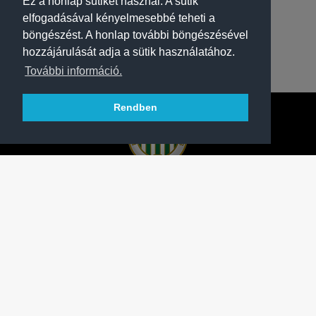
Ez a honlap sütiket használ. A sütik
elfogadásával kényelmesebbé teheti a
böngészést. A honlap további böngészésével
hozzájárulását adja a sütik használatához.
További információ.
Rendben
A FERENCVÁROSI TORNA CLUB HIVATALOS
HONLAPJA
SAJTÓCENTER