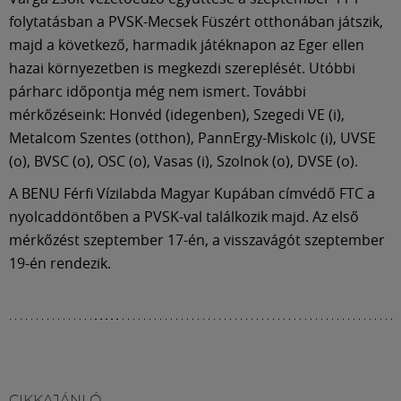
Múzeum
folytatásban a PVSK-Mecsek Füszért otthonában játszik,
majd a következő, harmadik játéknapon az Eger ellen
English
hazai környezetben is megkezdi szereplését. Utóbbi
párharc időpontja még nem ismert. További
mérkőzéseink: Honvéd (idegenben), Szegedi VE (i),
Metalcom Szentes (otthon), PannErgy-Miskolc (i), UVSE
(o), BVSC (o), OSC (o), Vasas (i), Szolnok (o), DVSE (o).
A BENU Férfi Vízilabda Magyar Kupában címvédő FTC a
nyolcaddöntőben a PVSK-val találkozik majd. Az első
mérkőzést szeptember 17-én, a visszavágót szeptember
19-én rendezik.
CIKKAJÁNLÓ