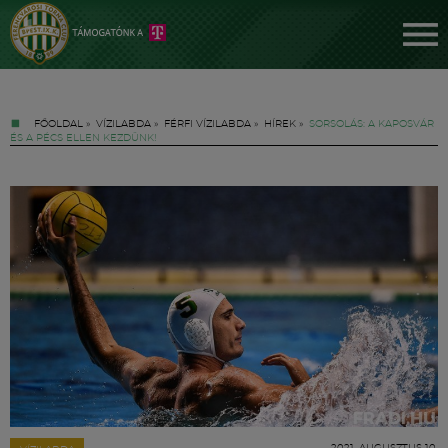
FŐOLDAL
»
VÍZILABDA
»
FÉRFI VÍZILABDA
»
HÍREK
»
SORSOLÁS: A KAPOSVÁR
ÉS A PÉCS ELLEN KEZDÜNK!
Jegyek
FM YouTube +
Hírek
2021. AUGUSZTUS 10.