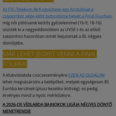
Az FTC-Telekom férfi együttese egy fordulóval a
csoportkör vége előtt biztosította helyét a Final Fourban,
míg női pólósaink kettős győzelemmel (16-9, 18-16)
ütötték ki a negyeddöntőben az UVSE-t és az előző
szezonhoz hasonlóan ismét bejutottak a BL négyes
döntőjébe.
MÁR LEHET JEGYET VENNI A FINAL
FOURRA!
A klubvízilabda csúcseseményére
EZEN AZ OLDALON
lehet megvásárolni a belépőket, melyek egységesen 85
Euróba kerülnek (plusz kezelési költség), ez pedig
érvényes mind a nyolc mérkőzésre.
A 2026-OS VÍZILABDA BAJNOKOK LIGÁJA NÉGYES DÖNTŐ
MENETRENDJE