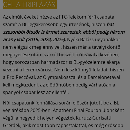
CÉL A TRIPLÁZÁS!
Az elmúlt éveket nézve az FTC-Telekom férfi csapata
számít a BL legsikeresebb együttesének, hiszen
hat
szezonból ötször is érmet szereztek, ebből pedig három
arany volt (2019, 2024, 2025).
Nyéki Balázs ugyanakkor
nem elégszik meg ennyivel, hiszen már a tavalyi döntő
megnyerése után is arról beszélt trófeával a kezében,
hogy sorozatban harmadszor is BL-győzelemre akarja
vezetni a Ferencvárost. Nem lesz könnyű feladat, hiszen
a Pro Reccóval, az Olympiakosszal és a Barcelonetával
kell megküzdeni, az elődöntőben pedig várhatóan a
spanyol csapat lesz az ellenfél.
Női csapatunk fennállása során először jutott be a BL
végjátékába 2025-ben. Az athéni Final Fouron újoncként
végül a negyedik helyen végeztek Kurucz-Gurisatti
Grétáék, akik most több tapasztalattal, és még erősebb