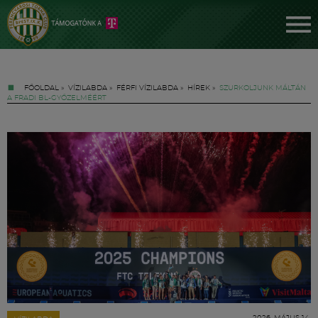
FŐOLDAL
»
VÍZILABDA
»
FÉRFI VÍZILABDA
»
HÍREK
»
SZURKOLJUNK MÁLTÁN
A FRADI BL-GYŐZELMÉÉRT
Jegyek
FM YouTube +
Hírek
2026. MÁJUS 14.