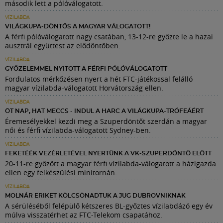
második lett a pólóválogatott.
VÍZILABDA
VILÁGKUPA-DÖNTŐS A MAGYAR VÁLOGATOTT!
A férfi pólóválogatott nagy csatában, 13-12-re győzte le a hazai
ausztrál együttest az elődöntőben.
VÍZILABDA
GYŐZELEMMEL NYITOTT A FÉRFI PÓLÓVÁLOGATOTT
Fordulatos mérkőzésen nyert a hét FTC-játékossal felálló
magyar vízilabda-válogatott Horvátország ellen.
VÍZILABDA
ÖT NAP, HAT MECCS - INDUL A HARC A VILÁGKUPA-TRÓFEÁÉRT
Éremesélyekkel kezdi meg a Szuperdöntőt szerdán a magyar
női és férfi vízilabda-válogatott Sydney-ben.
VÍZILABDA
FEKETÉÉK VEZÉRLETÉVEL NYERTÜNK A VK-SZUPERDÖNTŐ ELŐTT
20-11-re győzött a magyar férfi vízilabda-válogatott a házigazda
ellen egy felkészülési minitornán.
VÍZILABDA
MOLNÁR ERIKET KÖLCSÖNADTUK A JUG DUBROVNIKNAK
A sérüléséből felépülő kétszeres BL-győztes vízilabdázó egy év
múlva visszatérhet az FTC-Telekom csapatához.