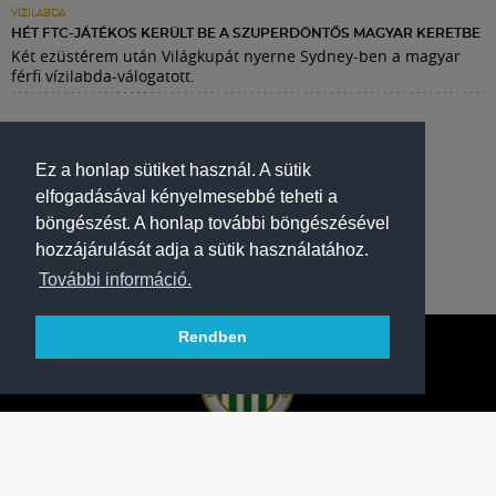
VÍZILABDA
HÉT FTC-JÁTÉKOS KERÜLT BE A SZUPERDÖNTŐS MAGYAR KERETBE
Két ezüstérem után Világkupát nyerne Sydney-ben a magyar
férfi vízilabda-válogatott.
Ez a honlap sütiket használ. A sütik
elfogadásával kényelmesebbé teheti a
böngészést. A honlap további böngészésével
hozzájárulását adja a sütik használatához.
További információ.
Rendben
A FERENCVÁROSI TORNA CLUB HIVATALOS
HONLAPJA