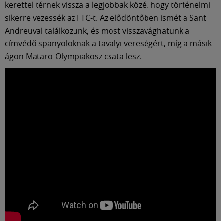
kerettel térnek vissza a legjobbak közé, hogy történelmi
sikerre vezessék az FTC-t. Az elődöntőben ismét a Sant
Andreuval találkozunk, és most visszavághatunk a
címvédő spanyoloknak a tavalyi vereségért, míg a másik
ágon Mataro-Olympiakosz csata lesz.