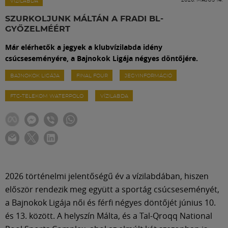
Labdarúgás
VÍZILABDA
SZURKOLJUNK MÁLTÁN A FRADI BL-
GYŐZELMÉÉRT
Szakosztályok
Már elérhetők a jegyek a klubvízilabda idény
csúcseseményére, a Bajnokok Ligája négyes döntőjére.
Meccscenter
BAJNOKOK LIGÁJA
FINAL FOUR
JEGYINFORMÁCIÓ
FTC-TELEKOM WATERPOLO
VÍZILABDA
Klub
Szolgáltatások
Shop
2026 történelmi jelentőségű év a vízilabdában, hiszen
először rendezik meg együtt a sportág csúcseseményét,
Közösség
a Bajnokok Ligája női és férfi négyes döntőjét június 10.
és 13. között. A helyszín Málta, és a Tal-Qroqq National