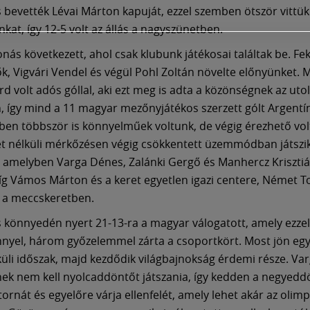
s bevették Lévai Márton kapuját, ezzel szemben ötször vittük
kat, így 12-5 volt az állás a nagyszünetben.
onás következett, ahol csak klubunk játékosai találtak be. Fe
k, Vigvári Vendel és végül Pohl Zoltán növelte előnyünket. 
árd volt adós góllal, aki ezt meg is adta a közönségnek az uto
n, így mind a 11 magyar mezőnyjátékos szerzett gólt Argentín
en többször is könnyelműek voltunk, de végig érezhető volt
ét nélküli mérkőzésen végig csökkentett üzemmódban játszi
, amelyben Varga Dénes, Zalánki Gergő és Manhercz Krisztián
míg Vámos Márton és a keret egyetlen igazi centere, Német T
e a meccskeretben.
is könnyedén nyert 21-13-ra a magyar válogatott, amely ezzel
nnyel, három győzelemmel zárta a csoportkört. Most jön eg
üli időszak, majd kezdődik világbajnokság érdemi része. Var
ek nem kell nyolcaddöntőt játszania, így kedden a negyedd
 tornát és egyelőre várja ellenfelét, amely lehet akár az olimp