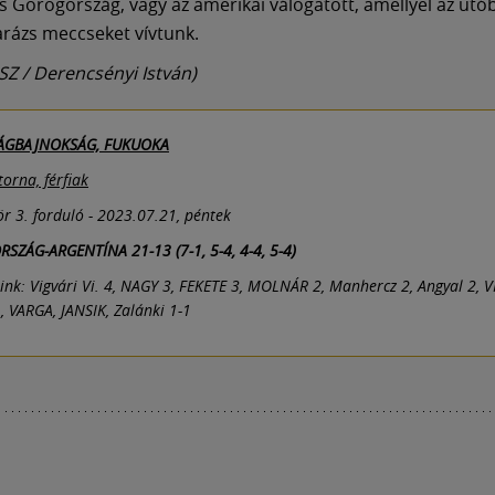
 Görögország, vagy az amerikai válogatott, amellyel az utó
rázs meccseket vívtunk.
SZ / Derencsényi István)
LÁGBAJNOKSÁG, FUKUOKA
torna, férfiak
r 3. forduló - 2023.07.21, péntek
SZÁG-ARGENTÍNA 21-13 (7-1, 5-4, 4-4, 5-4)
ink: Vigvári Vi. 4, NAGY 3, FEKETE 3, MOLNÁR 2, Manhercz 2, Angyal 2, V
, VARGA, JANSIK, Zalánki 1-1