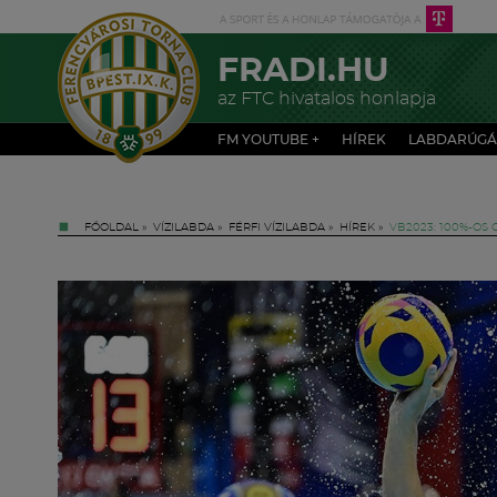
FRADI.HU
az FTC hivatalos honlapja
FM YOUTUBE +
HÍREK
LABDARÚGÁ
FŐOLDAL
»
VÍZILABDA
»
FÉRFI VÍZILABDA
»
HÍREK
»
VB2023: 100%-OS 