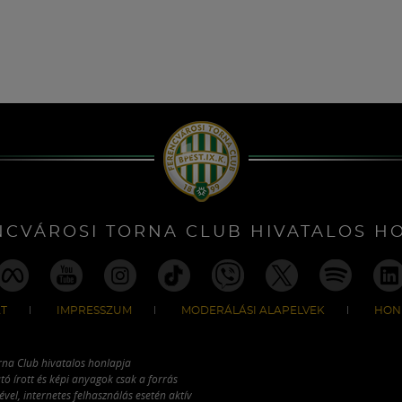
NCVÁROSI TORNA CLUB HIVATALOS H
T
IMPRESSZUM
MODERÁLÁSI ALAPELVEK
HON
rna Club hivatalos honlapja
tó írott és képi anyagok csak a forrás
vel, internetes felhasználás esetén aktív