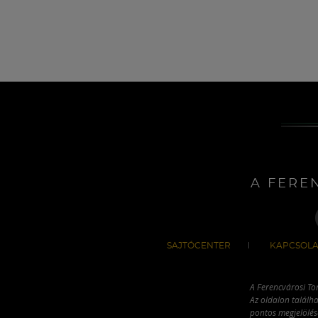
A FERE
SAJTÓCENTER
KAPCSOLA
A Ferencvárosi To
Az oldalon találha
pontos megjelölésé