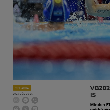
VB202
VÍZILABDA
IS
2023. JÚLIUS 21.
Minden FTC
mérkőzésé