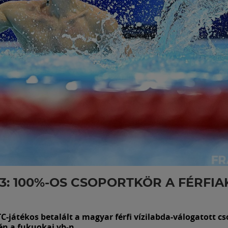
3: 100%-OS CSOPORTKÖR A FÉRFI
-játékos betalált a magyar férfi vízilabda-válogatott c
n a fukuokai vb-n.