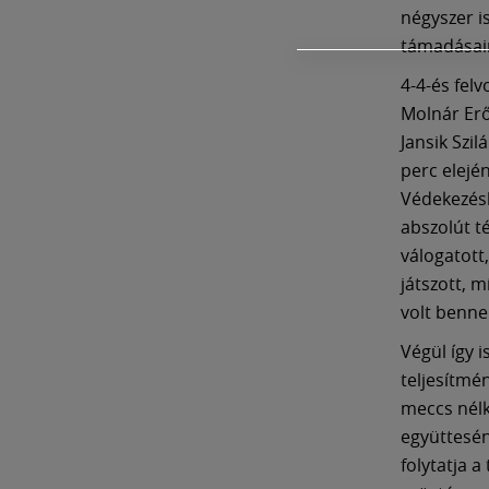
négyszer i
támadásain
4-4-és felv
Molnár Erő
Jansik Szil
perc elejé
Védekezésb
abszolút t
válogatott
játszott, 
volt benn
Végül így 
teljesítmé
meccs nélk
együttesén
folytatja a