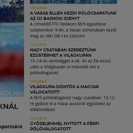
VÍZILABDA
A VASAS ELLEN KEZDI PÓLÓCSAPATUNK
AZ ÚJ BAJNOKI IDÉNYT
A címvédő FTC-Telekom férfi együttese
szeptember 9-én, a Vasas otthonában kezdi
meg az idei OB I-es szezont.
VÍZILABDA
NAGY CSATÁBAN SZEREZTÜNK
EZÜSTÉRMET A VILÁGKUPÁN
15–14-es vereséggel a vb- és az Eb-ezüst
után a Világkupán is második lett a
pólóválogatott.
VÍZILABDA
VILÁGKUPA-DÖNTŐS A MAGYAR
VÁLOGATOTT!
A férfi pólóválogatott nagy csatában, 13-12-
re győzte le a hazai ausztrál együttest az
AKNÁL
elődöntőben.
VÍZILABDA
GYŐZELEMMEL NYITOTT A FÉRFI
soportzáró
PÓLÓVÁLOGATOTT