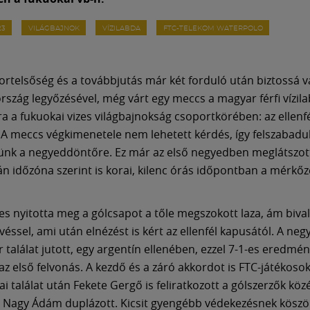
23
VILÁGBAJNOK
VÍZILABDA
FTC-TELEKOM WATERPOLO
ortelsőség és a továbbjutás már két forduló után biztossá v
rszág legyőzésével, még várt egy meccs a magyar férfi vízil
ra a fukuokai vizes világbajnokság csoportkörében: az ellenf
 A meccs végkimenetele nem lehetett kérdés, így felszabadul
ünk a negyeddöntőre. Ez már az első negyedben meglátszott
án időzóna szerint is korai, kilenc órás időpontban a mérkőz
s nyitotta meg a gólcsapot a tőle megszokott laza, ám biva
véssel, ami után elnézést is kért az ellenfél kapusától. A n
 találat jutott, egy argentín ellenében, ezzel 7-1-es eredmé
az első felvonás. A kezdő és a záró akkordot is FTC-játékosok
i találat után Fekete Gergő is feliratkozott a gólszerzők közé
g Nagy Ádám duplázott. Kicsit gyengébb védekezésnek kösz