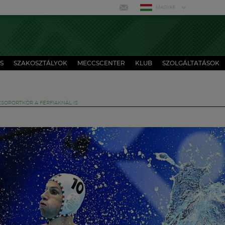
MAGYAR
S
SZAKOSZTÁLYOK
MECCSCENTER
KLUB
SZOLGÁLTATÁSOK
CSOPORTKÖR A FÉRFIAKNÁL IS