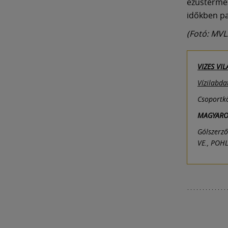
ezüstérmes
időkben pa
(Fotó: MVL
VIZES VI
Vízilabda
Csoportkö
MAGYAROR
Gólszerző
VE., POHL