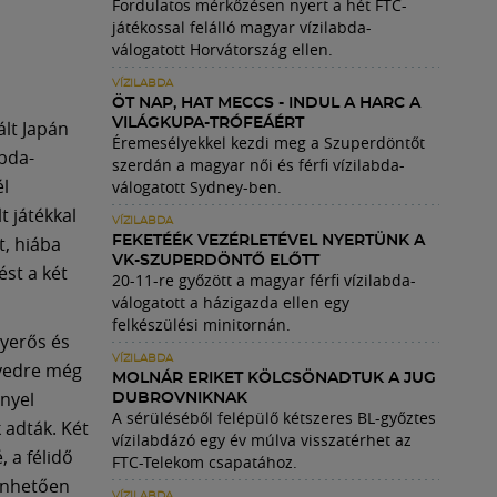
Fordulatos mérkőzésen nyert a hét FTC-
játékossal felálló magyar vízilabda-
válogatott Horvátország ellen.
VÍZILABDA
ÖT NAP, HAT MECCS - INDUL A HARC A
VILÁGKUPA-TRÓFEÁÉRT
ált Japán
Éremesélyekkel kezdi meg a Szuperdöntőt
abda-
szerdán a magyar női és férfi vízilabda-
él
válogatott Sydney-ben.
t játékkal
VÍZILABDA
, hiába
FEKETÉÉK VEZÉRLETÉVEL NYERTÜNK A
VK-SZUPERDÖNTŐ ELŐTT
ést a két
20-11-re győzött a magyar férfi vízilabda-
válogatott a házigazda ellen egy
felkészülési minitornán.
lyerős és
VÍZILABDA
egyedre még
MOLNÁR ERIKET KÖLCSÖNADTUK A JUG
nnyel
DUBROVNIKNAK
A sérüléséből felépülő kétszeres BL-győztes
 adták. Két
vízilabdázó egy év múlva visszatérhet az
, a félidő
FTC-Telekom csapatához.
önhetően
VÍZILABDA