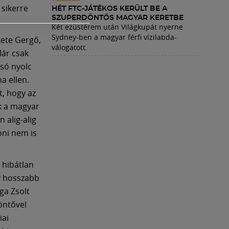
 sikerre
HÉT FTC-JÁTÉKOS KERÜLT BE A
SZUPERDÖNTŐS MAGYAR KERETBE
Két ezüstérem után Világkupát nyerne
Sydney-ben a magyar férfi vízilabda-
kete Gergő,
válogatott.
Már csak
lsó nyolc
a ellen.
, hogy az
k a magyar
 alig-alig
oni nem is
 hibátlan
y hosszabb
ga Zsolt
öntővel
iai