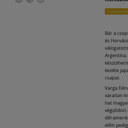
FUKUOKA 20
Bár a csop
és Horváto
válogatott
Argentína.
készülhett
kezdte jap
csapat.
Varga Déne
váratlan lö
hat magyar
végződött 
dél-amerika
előtt pedi