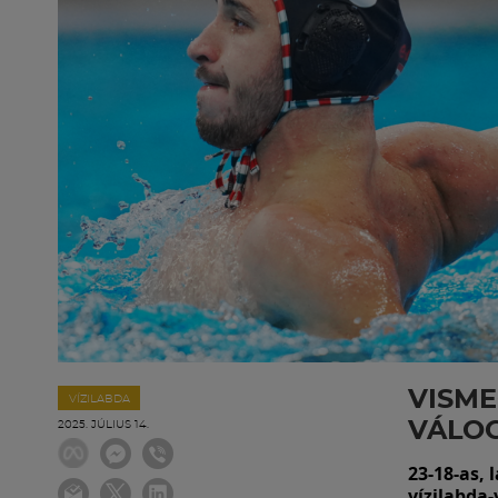
VISME
VÍZILABDA
VÁLOG
2025. JÚLIUS 14.
23-18-as, 
vízilabda-