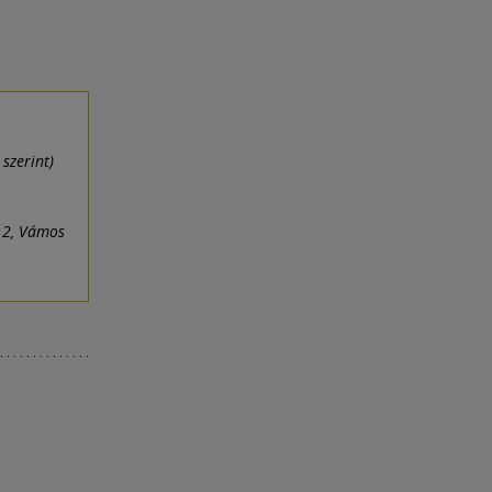
 szerint)
s 2, Vámos