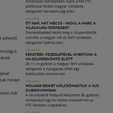
Fordulatos mérkőzésen nyert a hét FTC-
játékossal felálló magyar vízilabda-
válogatott Horvátország ellen.
VÍZILABDA
ÖT NAP, HAT MECCS - INDUL A HARC A
VILÁGKUPA-TRÓFEÁÉRT
Éremesélyekkel kezdi meg a Szuperdöntőt
szerdán a magyar női és férfi vízilabda-
t pihenőt
válogatott Sydney-ben.
atosságra
VÍZILABDA
FEKETÉÉK VEZÉRLETÉVEL NYERTÜNK A
apánok
VK-SZUPERDÖNTŐ ELŐTT
20-11-re győzött a magyar férfi vízilabda-
válogatott a házigazda ellen egy
jával
felkészülési minitornán.
ttak minket
VÍZILABDA
MOLNÁR ERIKET KÖLCSÖNADTUK A JUG
DUBROVNIKNAK
 Innen már
A sérüléséből felépülő kétszeres BL-győztes
vízilabdázó egy év múlva visszatérhet az
FTC-Telekom csapatához.
VÍZILABDA