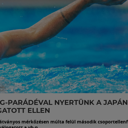
G-PARÁDÉVAL NYERTÜNK A JAPÁN
ATOTT ELLEN
látványos mérkőzésen múlta felül második csoportellenfel
válogatott a vb-n.