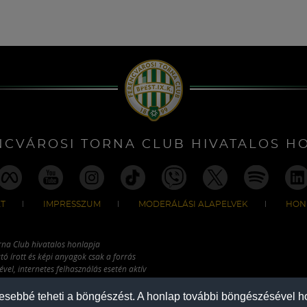
NCVÁROSI TORNA CLUB HIVATALOS H
T
IMPRESSZUM
MODERÁLÁSI ALAPELVEK
HON
rna Club hivatalos honlapja
tó írott és képi anyagok csak a forrás
vel, internetes felhasználás esetén aktív
ználhatóak fel.
mesebbé teheti a böngészést. A honlap további böngészésével ho