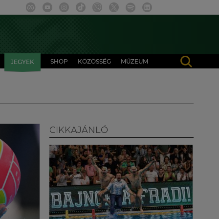
SHOP
KÖZÖSSÉG
MÚZEUM
JEGYEK
CIKKAJÁNLÓ