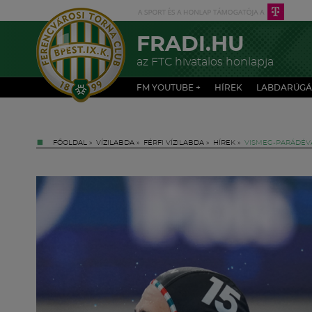
FRADI.HU
az FTC hivatalos honlapja
FM YOUTUBE +
HÍREK
LABDARÚGÁ
FŐOLDAL
»
VÍZILABDA
»
FÉRFI VÍZILABDA
»
HÍREK
»
VISMEG-PARÁDÉV