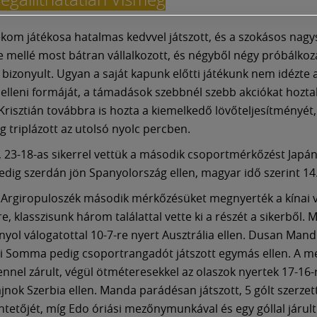
ekom játékosa hatalmas kedvvel játszott, és a szokásos nagy
 mellé most bátran vállalkozott, és négyből négy próbálkoz
 bizonyult. Ugyan a saját kapunk előtti játékunk nem idézte 
 elleni formáját, a támadások szebbnél szebb akciókat hozta
risztián továbbra is hozta a kiemelkedő lövőteljesítményét
 triplázott az utolsó nyolc percben.
 23-18-as sikerrel vettük a második csoportmérkőzést Japán 
pedig szerdán jön Spanyolország ellen, magyar idő szerint 14.
z Argiropuloszék második mérkőzésüket megnyerték a kínai 
re, klasszisunk három találattal vette ki a részét a sikerből. 
nyol válogatottal 10-7-re nyert Ausztrália ellen. Dusan Mand
 Somma pedig csoportrangadót játszott egymás ellen. A me
ennel zárult, végül ötméteresekkel az olaszok nyertek 17-16-
jnok Szerbia ellen. Manda parádésan játszott, 5 gólt szerzett
ntetőjét, míg Edo óriási mezőnymunkával és egy góllal járult