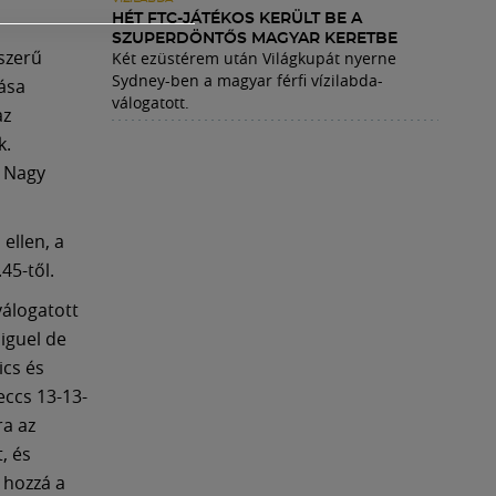
HÉT FTC-JÁTÉKOS KERÜLT BE A
SZUPERDÖNTŐS MAGYAR KERETBE
szerű
Két ezüstérem után Világkupát nyerne
Sydney-ben a magyar férfi vízilabda-
ása
válogatott.
az
k.
, Nagy
ellen, a
45-től.
válogatott
Miguel de
ics és
ccs 13-13-
ra az
, és
 hozzá a