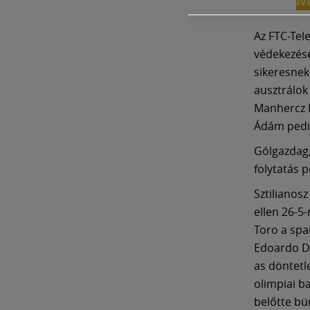
Az FTC-Tel
védekezése
sikeresnek
ausztrálok
Manhercz K
Ádám pedig
Gólgazdag,
folytatás 
Sztilianos
ellen 26-5-
Toro a spa
Edoardo Di
as döntetl
olimpiai ba
belőtte bü