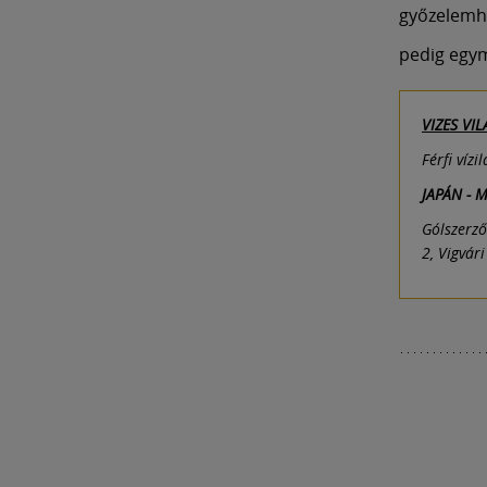
győzelemh
pedig egymá
VIZES VI
Férfi víz
JAPÁN - M
Gólszerző
2, Vigvári