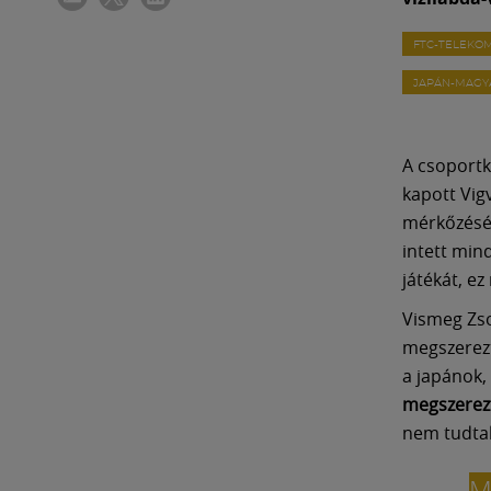
FTC-TELEKO
JAPÁN-MAGY
A csoportk
kapott Vigv
mérkőzésér
intett min
játékát, e
Vismeg Zso
megszerezt
a japánok, 
megszerezt
nem tudtak
M