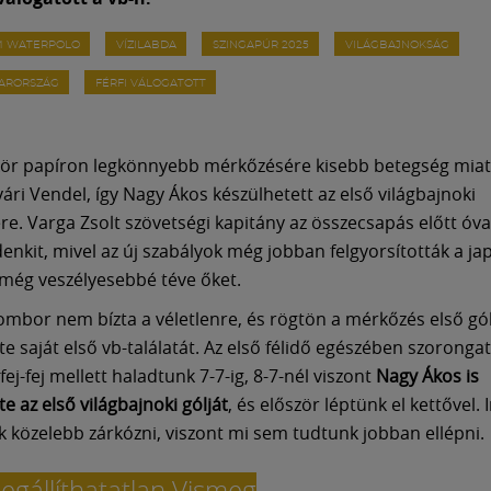
M WATERPOLO
VÍZILABDA
SZINGAPÚR 2025
VILÁGBAJNOKSÁG
ARORSZÁG
FÉRFI VÁLOGATOTT
ör papíron legkönnyebb mérkőzésére kisebb betegség miat
ári Vendel, így Nagy Ákos készülhetett az első világbajnoki
e. Varga Zsolt szövetségi kapitány az összecsapás előtt óv
denkit, mivel az új szabályok még jobban felgyorsították a j
z még veszélyesebbé téve őket.
mbor nem bízta a véletlenre, és rögtön a mérkőzés első gól
e saját első vb-találatát. Az első félidő egészében szoronga
fej-fej mellett haladtunk 7-7-ig, 8-7-nél viszont
Nagy Ákos is
e az első világbajnoki gólját
, és először léptünk el kettővel.
 közelebb zárkózni, viszont mi sem tudtunk jobban ellépni.
egállíthatatlan Vismeg