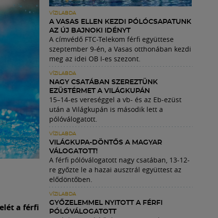
VÍZILABDA
A VASAS ELLEN KEZDI PÓLÓCSAPATUNK
AZ ÚJ BAJNOKI IDÉNYT
A címvédő FTC-Telekom férfi együttese
szeptember 9-én, a Vasas otthonában kezdi
meg az idei OB I-es szezont.
VÍZILABDA
NAGY CSATÁBAN SZEREZTÜNK
EZÜSTÉRMET A VILÁGKUPÁN
15–14-es vereséggel a vb- és az Eb-ezüst
után a Világkupán is második lett a
pólóválogatott.
VÍZILABDA
VILÁGKUPA-DÖNTŐS A MAGYAR
VÁLOGATOTT!
A férfi pólóválogatott nagy csatában, 13-12-
re győzte le a hazai ausztrál együttest az
elődöntőben.
VÍZILABDA
GYŐZELEMMEL NYITOTT A FÉRFI
ét a férfi
PÓLÓVÁLOGATOTT