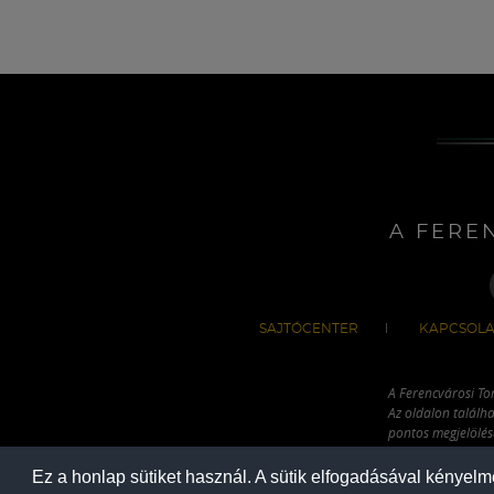
A FERE
SAJTÓCENTER
KAPCSOLA
A Ferencvárosi To
Az oldalon találha
pontos megjelölésé
hivatkozással has
Ez a honlap sütiket használ. A sütik elfogadásával kényel