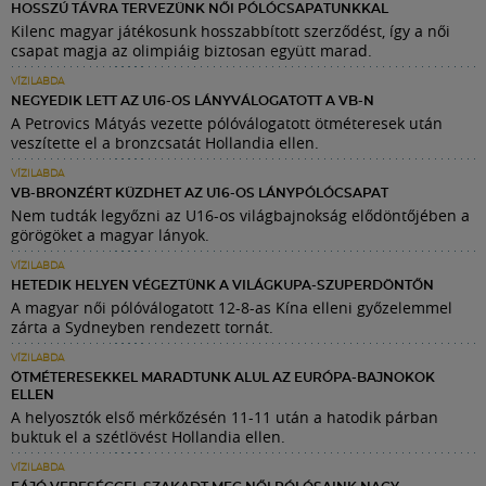
HOSSZÚ TÁVRA TERVEZÜNK NŐI PÓLÓCSAPATUNKKAL
Kilenc magyar játékosunk hosszabbított szerződést, így a női
csapat magja az olimpiáig biztosan együtt marad.
VÍZILABDA
NEGYEDIK LETT AZ U16-OS LÁNYVÁLOGATOTT A VB-N
A Petrovics Mátyás vezette pólóválogatott ötméteresek után
veszítette el a bronzcsatát Hollandia ellen.
VÍZILABDA
VB-BRONZÉRT KÜZDHET AZ U16-OS LÁNYPÓLÓCSAPAT
Nem tudták legyőzni az U16-os világbajnokság elődöntőjében a
görögöket a magyar lányok.
VÍZILABDA
HETEDIK HELYEN VÉGEZTÜNK A VILÁGKUPA-SZUPERDÖNTŐN
A magyar női pólóválogatott 12-8-as Kína elleni győzelemmel
zárta a Sydneyben rendezett tornát.
VÍZILABDA
ÖTMÉTERESEKKEL MARADTUNK ALUL AZ EURÓPA-BAJNOKOK
ELLEN
A helyosztók első mérkőzésén 11-11 után a hatodik párban
buktuk el a szétlövést Hollandia ellen.
VÍZILABDA