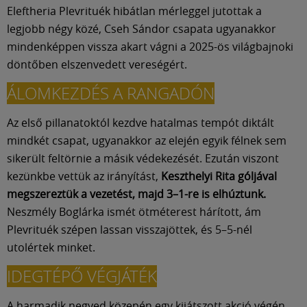
Múzeum
Eleftheria Plevrituék hibátlan mérleggel jutottak a
legjobb négy közé, Cseh Sándor csapata ugyanakkor
English
mindenképpen vissza akart vágni a 2025-ös világbajnoki
döntőben elszenvedett vereségért.
ÁLOMKEZDÉS A RANGADÓN
Az első pillanatoktól kezdve hatalmas tempót diktált
mindkét csapat, ugyanakkor az elején egyik félnek sem
sikerült feltörnie a másik védekezését. Ezután viszont
kezünkbe vettük az irányítást,
Keszthelyi Rita góljával
megszereztük a vezetést, majd 3–1-re is elhúztunk.
Neszmély Boglárka ismét ötméterest hárított, ám
Plevrituék szépen lassan visszajöttek, és 5–5-nél
utolértek minket.
IDEGTÉPŐ VÉGJÁTÉK
A harmadik negyed közepén egy kijátszott akció végén