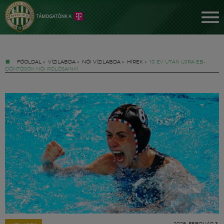
FŐOLDAL
»
VÍZILABDA
»
NŐI VÍZILABDA
»
HÍREK
»
10 ÉV UTÁN ÚJRA EB-
DÖNTŐSÖK NŐI PÓLÓSAINK!
Jegyek
FM YouTube +
Hírek
2026. FEBRUÁR 3.