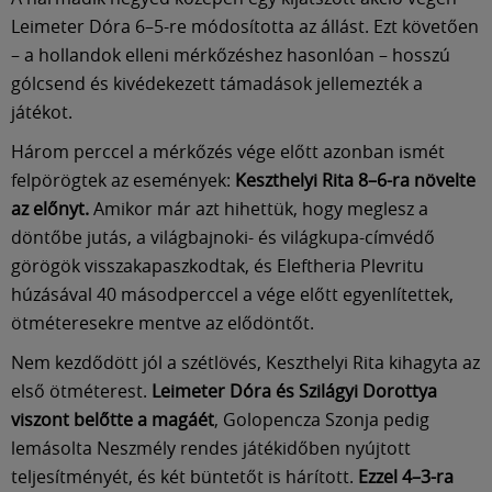
Leimeter Dóra 6–5-re módosította az állást. Ezt követően
– a hollandok elleni mérkőzéshez hasonlóan – hosszú
gólcsend és kivédekezett támadások jellemezték a
játékot.
Három perccel a mérkőzés vége előtt azonban ismét
felpörögtek az események:
Keszthelyi Rita 8–6-ra növelte
az előnyt.
Amikor már azt hihettük, hogy meglesz a
döntőbe jutás, a világbajnoki- és világkupa-címvédő
görögök visszakapaszkodtak, és Eleftheria Plevritu
húzásával 40 másodperccel a vége előtt egyenlítettek,
ötméteresekre mentve az elődöntőt.
Nem kezdődött jól a szétlövés, Keszthelyi Rita kihagyta az
első ötméterest.
Leimeter Dóra és Szilágyi Dorottya
viszont belőtte a magáét
, Golopencza Szonja pedig
lemásolta Neszmély rendes játékidőben nyújtott
teljesítményét, és két büntetőt is hárított.
Ezzel 4–3-ra