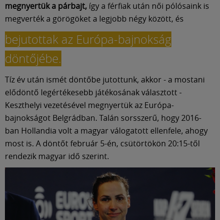
megnyertük a párbajt,
így a férfiak után női pólósaink is
megverték a görögöket a legjobb négy között, és
bejutottak az Európa-bajnokság
döntőjébe.
Tíz év után ismét döntőbe jutottunk, akkor - a mostani
elődöntő legértékesebb játékosának választott -
Keszthelyi vezetésével megnyertük az Európa-
bajnokságot Belgrádban. Talán sorsszerű, hogy 2016-
ban Hollandia volt a magyar válogatott ellenfele, ahogy
most is. A döntőt február 5-én, csütörtökön 20:15-től
rendezik magyar idő szerint.