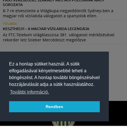
FÁJÓ VERESÉGGEL SZAKADT MEG NŐI PÓLÓSAINK NAGY
SOROZATA
8-7-re elvesztette a Világkupa-negyeddöntőt Sydney-ben a
magyar női vízilabda-válogatott a spanyolok ellen.
VÍZILABDA
KESZTHELYI – A MAGYAR VÍZILABDA LEGENDÁJA
Az FTC-Telekom világklasszisa 381. válogatott mérkőzésével
rekorder lett Stieber Mercédeszt megelőzve.
Ez a honlap sütiket használ. A sütik
elfogadásával kényelmesebbé teheti a
böngészést. A honlap további böngészésével
hozzájárulását adja a sütik használatához.
További információ.
Rendben