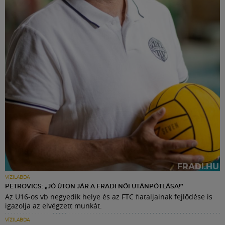
VÍZILABDA
PETROVICS: „JÓ ÚTON JÁR A FRADI NŐI UTÁNPÓTLÁSA!”
Az U16-os vb negyedik helye és az FTC fiataljainak fejlődése is
igazolja az elvégzett munkát.
VÍZILABDA