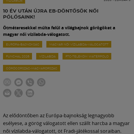
Labdarúgás
VÍZILABDA
10 ÉV UTÁN ÚJRA EB-DÖNTŐSÖK NŐI
PÓLÓSAINK!
Szakosztályok
Ötméteresekkel múlta felül a világbajnok görögöket a
magyar női vízilabda-válogatott.
Meccscenter
EURÓPA-BAJNOKSÁG
MAGYAR NŐI VÍZILABDA-VÁLOGATOTT
FUNCHAL 2026
VÍZILABDA
FTC-TELEKOM WATERPOLO
Klub
GÖRÖGORSZÁG-MAGYARORSZÁG
Szolgáltatások
Shop
Közösség
Az elődöntőben az Európa-bajnokság legnagyobb
esélyese, a görög válogatott ellen szállt harcba a magyar
női vízilabda-válogatott, öt Fradi-játékossal soraiban.