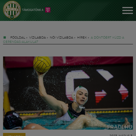
FŐOLDAL
»
VÍZILABDA
»
NŐI VÍZILABDA
»
HÍREK
»
A DÖNTŐÉRT KÜZD A
GERENDÁS-ALAKULAT
Jegyek
FM YouTube +
Hírek
2023. MÁJUS 3.