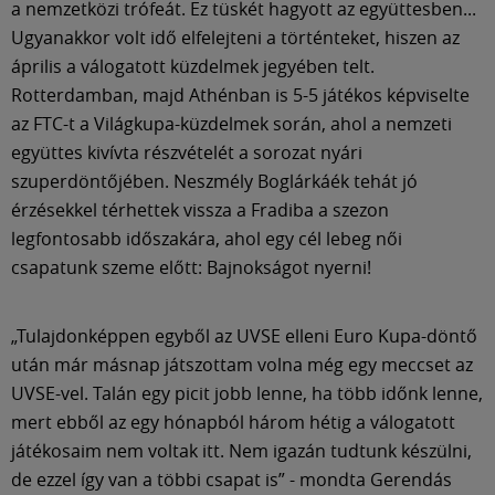
Múzeum
a nemzetközi trófeát. Ez tüskét hagyott az együttesben...
Ugyanakkor volt idő elfelejteni a történteket, hiszen az
április a válogatott küzdelmek jegyében telt.
English
Rotterdamban, majd Athénban is 5-5 játékos képviselte
az FTC-t a Világkupa-küzdelmek során, ahol a nemzeti
együttes kivívta részvételét a sorozat nyári
szuperdöntőjében. Neszmély Boglárkáék tehát jó
érzésekkel térhettek vissza a Fradiba a szezon
legfontosabb időszakára, ahol egy cél lebeg női
csapatunk szeme előtt: Bajnokságot nyerni!
„Tulajdonképpen egyből az UVSE elleni Euro Kupa-döntő
után már másnap játszottam volna még egy meccset az
UVSE-vel. Talán egy picit jobb lenne, ha több időnk lenne,
mert ebből az egy hónapból három hétig a válogatott
játékosaim nem voltak itt. Nem igazán tudtunk készülni,
de ezzel így van a többi csapat is” - mondta Gerendás