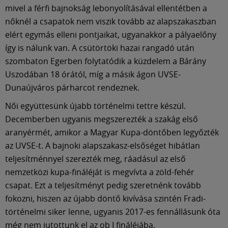
mivel a férfi bajnokság lebonyolításával ellentétben a
nőknél a csapatok nem viszik tovább az alapszakaszban
elért egymás elleni pontjaikat, ugyanakkor a pályaelőny
így is nálunk van. A csütörtöki hazai rangadó után
szombaton Egerben folytatódik a küzdelem a Bárány
Uszodában 18 órától, míg a másik ágon UVSE-
Dunaújváros párharcot rendeznek.
Női együttesünk újabb történelmi tettre készül.
Decemberben ugyanis megszerezték a szakág első
aranyérmét, amikor a Magyar Kupa-döntőben legyőzték
az UVSE-t. A bajnoki alapszakasz-elsőséget hibátlan
teljesítménnyel szerezték meg, ráadásul az első
nemzetközi kupa-fináléját is megvívta a zöld-fehér
csapat. Ezt a teljesítményt pedig szeretnénk tovább
fokozni, hiszen az újabb döntő kivívása szintén Fradi-
történelmi siker lenne, ugyanis 2017-es fennállásunk óta
még nem jutottunk el az ob I fináléjába.