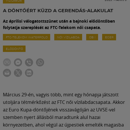
Labdarúgás
VÍZILABDA
A DÖNTŐÉRT KÜZD A GERENDÁS-ALAKULAT
Szakosztályok
Az áprilisi válogatottszünet után a bajnoki elődöntőben
folytatja szereplését az FTC-Telekom női csapata.
Meccscenter
FTC-TELEKOM WATERPOLO
NŐI VÍZILABDA
OB I
EGER
ELŐDÖNTŐ
Klub
Szolgáltatások
Shop
Március 29-én, vagyis több, mint egy hónapja játszott
utoljára tétmérkőzést az FTC női vízilabdacsapata. Akkor
az Euro Kupa-döntőjének visszavágóján az UVSE-vel
Közösség
szemben nyert állásból maradtunk alul hazai
környezetben, ahol végül az újpestiek emelték magasba