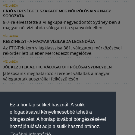
VÍZILABDA
FÁJÓ VERESÉGGEL SZAKADT MEG NŐI PÓLÓSAINK NAGY
SOROZATA
8-7-re elvesztette a Világkupa-negyeddöntőt Sydney-ben a
magyar női vízilabda-válogatott a spanyolok ellen.
VÍZILABDA
KESZTHELYI – A MAGYAR VÍZILABDA LEGENDÁJA
Az FTC-Telekom világklasszisa 381. válogatott mérkőzésével
rekorder lett Stieber Mercédeszt megelőzve.
VÍZILABDA
JÓL KEZDTEK AZ FTC VÁLOGATOTT PÓLÓSAI SYDNEYBEN
Játékosaink meghatározó szerepet vállaltak a magyar
válogatottak ausztráliai felkészülésén.
Ez a honlap sütiket használ. A sütik
elfogadásával kényelmesebbé teheti a
böngészést. A honlap további böngészésével
hozzájárulását adja a sütik használatához.
További információ.