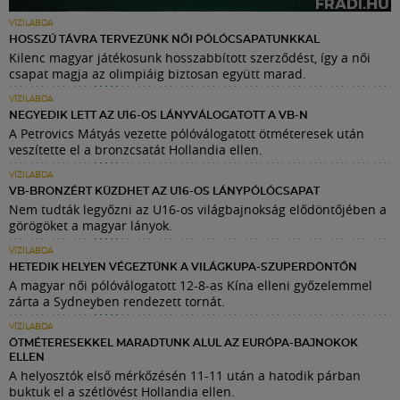
VÍZILABDA
HOSSZÚ TÁVRA TERVEZÜNK NŐI PÓLÓCSAPATUNKKAL
Kilenc magyar játékosunk hosszabbított szerződést, így a női
csapat magja az olimpiáig biztosan együtt marad.
VÍZILABDA
NEGYEDIK LETT AZ U16-OS LÁNYVÁLOGATOTT A VB-N
A Petrovics Mátyás vezette pólóválogatott ötméteresek után
veszítette el a bronzcsatát Hollandia ellen.
VÍZILABDA
VB-BRONZÉRT KÜZDHET AZ U16-OS LÁNYPÓLÓCSAPAT
Nem tudták legyőzni az U16-os világbajnokság elődöntőjében a
görögöket a magyar lányok.
VÍZILABDA
HETEDIK HELYEN VÉGEZTÜNK A VILÁGKUPA-SZUPERDÖNTŐN
A magyar női pólóválogatott 12-8-as Kína elleni győzelemmel
zárta a Sydneyben rendezett tornát.
VÍZILABDA
ÖTMÉTERESEKKEL MARADTUNK ALUL AZ EURÓPA-BAJNOKOK
ELLEN
A helyosztók első mérkőzésén 11-11 után a hatodik párban
buktuk el a szétlövést Hollandia ellen.