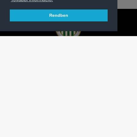
Rendben
A FERENCVÁROSI TORNA CLUB HIVATALOS
HONLAPJA
SAJTÓCENTER
KAPCSOLAT
IMPRESSZUM
MODERÁLÁSI ALAPELVEK