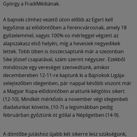
György a FradiMédiának.
A bajnoki címhez vezető úton előbb az Egert kell
legyőznie az elődöntőben a Ferencvárosnak, amely 18
győzelemmel, vagyis 100%-os mérleggel végzett az
alapszakasz első helyén, míg a hevesiek negyedikek
lettek. Több ízben is összecsaptunk már a szezonban
Sike József csapatával, szám szerint négyszer. Ezekből
mindössze egy vereséget szenvedtünk, amikor
decembereben 12-11-re kaptunk ki a Bajnokok Ligája-
selejtezőben idegenben, pár nappal később viszont már
a Magyar Kupa-elődöntőben arattunk kétgólos sikert
(12-10). Mindkét mérkőzés a november végi idegenbeli
diadalunkat követte, (10-7) a legsimábban pedig
februárban győztünk öt góllal a Népligetben (14-9).
A döntőbe jutáshoz újabb két sikerre lesz szükségünk,