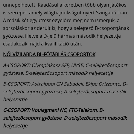
ünnepelhetett. Ráadásul a keretben több olyan játékos
is szerepel, amely világbajnokságot nyert Szingapúrban.
A másik két együttest egyelőre még nem ismerjük, a
sorsoláskor az derült ki, hogy a selejtező B-csoportjának
győztese, illetve a D-jelű hármas második helyezettje
csatlakozik majd a kvalifikáció után.
NŐI VÍZILABDA BL-FŐTÁBLÁS CSOPORTOK
A-CSOPORT: Olympiakosz SFP, UVSE, C-selejtezőcsoport
győztese, B-selejtezőcsoport második helyezettje
B-CSOPORT: Astralpool CN Sabadell, Ekipe Orizzonte, D-
selejtezőcsoport győztese, A-selejtezőcsoport második
helyezettje
C-CSOPORT: Voulagmeni NC, FTC-Telekom, B-
selejtezőcsoport győztese, D-selejtezőcsoport második
helyezettje