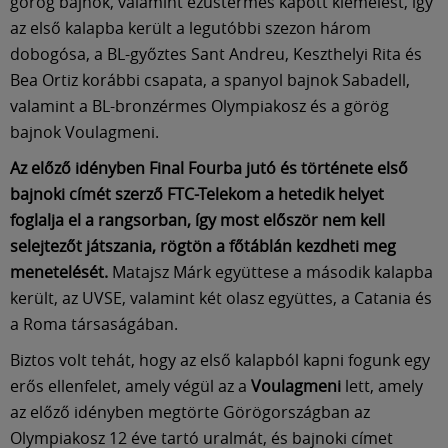
Múzeum
görög bajnok, valamint ezüstérmes kapott kiemelést, így
az első kalapba került a legutóbbi szezon három
dobogósa, a BL-győztes Sant Andreu, Keszthelyi Rita és
English
Bea Ortiz korábbi csapata, a spanyol bajnok Sabadell,
valamint a BL-bronzérmes Olympiakosz és a görög
bajnok Voulagmeni.
Az előző idényben Final Fourba jutó és története első
bajnoki címét szerző FTC-Telekom a hetedik helyet
foglalja el a rangsorban, így most először nem kell
selejtezőt játszania, rögtön a főtáblán kezdheti meg
menetelését.
Matajsz Márk együttese a második kalapba
került, az UVSE, valamint két olasz együttes, a Catania és
a Roma társaságában.
Biztos volt tehát, hogy az első kalapból kapni fogunk egy
erős ellenfelet, amely végül az a
Voulagmeni
lett, amely
az előző idényben megtörte Görögországban az
Olympiakosz 12 éve tartó uralmát, és bajnoki címet