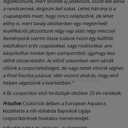
foglalkoznunk, mert lesznek új játékosok, össze kell állnia
a rendszernek, dolgozni kell sokat. Lehet hátrány is a
csapatépítés miatt, hogy nincs selejtezőnk, de lehet
előny is, mert tavaly októberben egy megterhelő
kvalifikációt játszottunk négy nap alatt négy meccsel.
Reményeink szerint össze tudunk hozni egy külföldi
edzőtábort erős csapatokkal, nagy riválisokkal, ami
kárpótolhat minket ilyen szempontból, úgyhogy lesz
időnk összerázódni. Az előző szezonban nem várták
tőlünk a csoportelsőséget, de nagy tettet vittünk véghez
a Final Fourba jutással, idén viszont elvárás, hogy első
helyen végezzünk a kvartettben.”
A BL-csoportkör első fordulóját október 25-én rendezik.
Frissítve:
Csütörtök délben a European Aquatics
közzétette a női vízilabda Bajnokok Ligája
csoportkörének hivatalos menetrendjét: