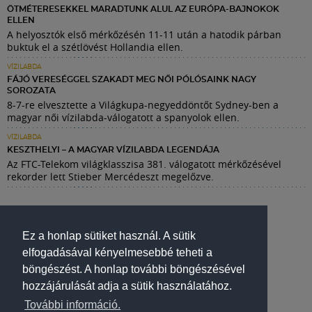
ÖTMÉTERESEKKEL MARADTUNK ALUL AZ EURÓPA-BAJNOKOK
ELLEN
A helyosztók első mérkőzésén 11-11 után a hatodik párban
buktuk el a szétlövést Hollandia ellen.
VÍZILABDA
FÁJÓ VERESÉGGEL SZAKADT MEG NŐI PÓLÓSAINK NAGY
SOROZATA
8-7-re elvesztette a Világkupa-negyeddöntőt Sydney-ben a
magyar női vízilabda-válogatott a spanyolok ellen.
VÍZILABDA
KESZTHELYI – A MAGYAR VÍZILABDA LEGENDÁJA
Az FTC-Telekom világklasszisa 381. válogatott mérkőzésével
rekorder lett Stieber Mercédeszt megelőzve.
Ez a honlap sütiket használ. A sütik
elfogadásával kényelmesebbé teheti a
böngészést. A honlap további böngészésével
hozzájárulását adja a sütik használatához.
További információ.