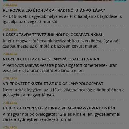
VÍZILABDA
PETROVICS: „JÓ ÚTON JÁR A FRADI NŐI UTÁNPÓTLÁSA!”
Az U16-os vb negyedik helye és az FTC fiataljainak fejlődése is
igazolja az elvégzett munkát.
VÍZILABDA
HOSSZÚ TÁVRA TERVEZÜNK NŐI PÓLÓCSAPATUNKKAL
Kilenc magyar játékosunk hosszabbított szerződést, így a női
csapat magja az olimpiáig biztosan együtt marad.
VÍZILABDA
NEGYEDIK LETT AZ U16-OS LÁNYVÁLOGATOTT A VB-N
A Petrovics Mátyás vezette pólóválogatott ötméteresek után
veszítette el a bronzcsatát Hollandia ellen.
VÍZILABDA
VB-BRONZÉRT KÜZDHET AZ U16-OS LÁNYPÓLÓCSAPAT
Nem tudták legyőzni az U16-os világbajnokság elődöntőjében a
görögöket a magyar lányok.
VÍZILABDA
HETEDIK HELYEN VÉGEZTÜNK A VILÁGKUPA-SZUPERDÖNTŐN
A magyar női pólóválogatott 12-8-as Kína elleni győzelemmel
zárta a Sydneyben rendezett tornát.
VÍZILABDA