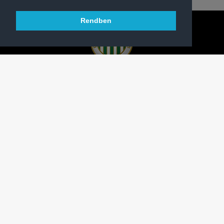
Rendben
A FERENCVÁROSI TORNA CLUB HIVATALOS
HONLAPJA
SAJTÓCENTER
KAPCSOLAT
IMPRESSZUM
MODERÁLÁSI ALAPELVEK