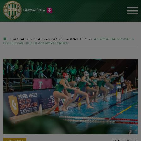
FŐOLDAL
»
VÍZILABDA
»
NŐI VÍZILABDA
»
HÍREK
»
A GÖRÖG BAJNOKKAL IS
ÖSSZECSAPUNK A BL-CSOPORTKÖRBEN
Jegyek
FM YouTube +
Hírek
2025. JÚLIUS 28.