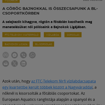
Labdarúgás
VÍZILABDA
A GÖRÖG BAJNOKKAL IS ÖSSZECSAPUNK A BL-
CSOPORTKÖRBEN
Szakosztályok
A selejtezőt kihagyva, rögtön a főtáblán kezdhetik meg
menetelésüket női pólósaink a Bajnokok Ligájában.
Meccscenter
FTC-TELEKOM WATERPOLO
VÍZILABDA
SORSOLÁS
BAJNOKOK LIGÁJA
BL-SORSOLÁS
Klub
Szolgáltatások
Shop
Azok után, hogy
az FTC-Telekom férfi vízilabdacsapata
egy kvartettbe került többek között a Nagyváraddal
, a
Közösség
nőknél is kisorsolták a főtáblás csoportokat. Az
European Aquatics ranglistája alapján a spanyol és a