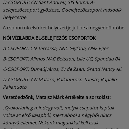
D-CSOPORT: CN Sant Andreu, SIS Roma, A-
selejtezőcsoport győztese, C-selejtezőcsoport második
helyezettje
A csoportok első két helyezettje jut be a negyeddöntőbe.
NŐI VÍZILABDA BL-SELEJTEZŐS CSOPORTOK
A-CSOPORT: CN Terrassa, ANC Glyfada, ONE Eger
B-CSOPORT: Alimos NAC Betsson, Lille UC, Spandau 04
C-CSOPORT: Dunaújváros, Zv de Zaan, Grand Nancy AC
D-CSOPORT: CN Mataro, Pallanutoso Trieste, Rapallo
Pallanuoto
Vezetőedzőnk, Matajsz Márk értékelte a sorsolást:
„Gyakorlatilag mindegy volt, melyik csapatot kaptuk
volna az első kalapból, mert abból a négyből nincs
könnyű ellenfél. Nekünk magunkkal kell csak