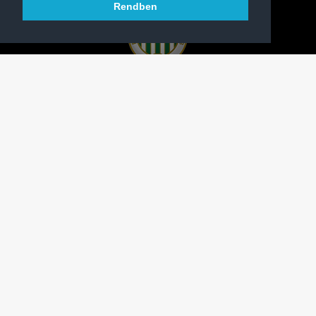
Rendben
A FERENCVÁROSI TORNA CLUB HIVATALOS
HONLAPJA
SAJTÓCENTER
KAPCSOLAT
IMPRESSZUM
MODERÁLÁSI ALAPELVEK
HONLAP ADATKEZELÉSI TÁJÉKOZTATÓ