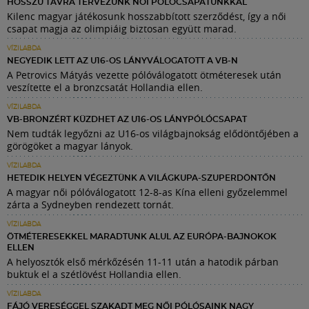
HOSSZÚ TÁVRA TERVEZÜNK NŐI PÓLÓCSAPATUNKKAL
Kilenc magyar játékosunk hosszabbított szerződést, így a női
csapat magja az olimpiáig biztosan együtt marad.
VÍZILABDA
NEGYEDIK LETT AZ U16-OS LÁNYVÁLOGATOTT A VB-N
A Petrovics Mátyás vezette pólóválogatott ötméteresek után
veszítette el a bronzcsatát Hollandia ellen.
VÍZILABDA
VB-BRONZÉRT KÜZDHET AZ U16-OS LÁNYPÓLÓCSAPAT
Nem tudták legyőzni az U16-os világbajnokság elődöntőjében a
görögöket a magyar lányok.
VÍZILABDA
HETEDIK HELYEN VÉGEZTÜNK A VILÁGKUPA-SZUPERDÖNTŐN
A magyar női pólóválogatott 12-8-as Kína elleni győzelemmel
zárta a Sydneyben rendezett tornát.
VÍZILABDA
ÖTMÉTERESEKKEL MARADTUNK ALUL AZ EURÓPA-BAJNOKOK
ELLEN
A helyosztók első mérkőzésén 11-11 után a hatodik párban
buktuk el a szétlövést Hollandia ellen.
VÍZILABDA
FÁJÓ VERESÉGGEL SZAKADT MEG NŐI PÓLÓSAINK NAGY