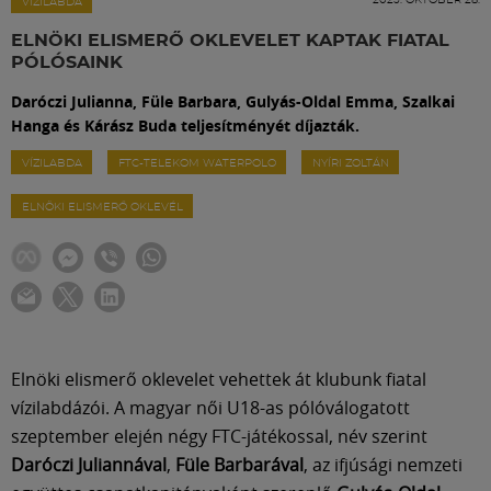
Labdarúgás
VÍZILABDA
ELNÖKI ELISMERŐ OKLEVELET KAPTAK FIATAL
PÓLÓSAINK
Szakosztályok
Daróczi Julianna, Füle Barbara, Gulyás-Oldal Emma, Szalkai
Hanga és Kárász Buda teljesítményét díjazták.
Meccscenter
VÍZILABDA
FTC-TELEKOM WATERPOLO
NYÍRI ZOLTÁN
ELNÖKI ELISMERŐ OKLEVÉL
Klub
Szolgáltatások
Shop
Elnöki elismerő oklevelet vehettek át klubunk fiatal
vízilabdázói. A magyar női U18-as pólóválogatott
Közösség
szeptember elején négy FTC-játékossal, név szerint
Daróczi Juliannával
,
Füle Barbarával
, az ifjúsági nemzeti