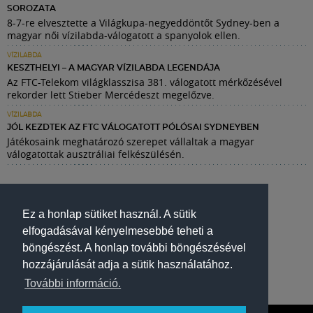
SOROZATA
8-7-re elvesztette a Világkupa-negyeddöntőt Sydney-ben a
magyar női vízilabda-válogatott a spanyolok ellen.
VÍZILABDA
KESZTHELYI – A MAGYAR VÍZILABDA LEGENDÁJA
Az FTC-Telekom világklasszisa 381. válogatott mérkőzésével
rekorder lett Stieber Mercédeszt megelőzve.
VÍZILABDA
JÓL KEZDTEK AZ FTC VÁLOGATOTT PÓLÓSAI SYDNEYBEN
Játékosaink meghatározó szerepet vállaltak a magyar
válogatottak ausztráliai felkészülésén.
Ez a honlap sütiket használ. A sütik
elfogadásával kényelmesebbé teheti a
böngészést. A honlap további böngészésével
hozzájárulását adja a sütik használatához.
További információ.