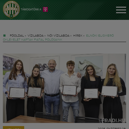
FŐOLDAL
»
VÍZILABDA
»
NŐI VÍZILABDA
»
HÍREK
»
ELNÖKI ELISMERŐ
OKLEVELET KAPTAK FIATAL PÓLÓSAINK
Jegyek
FM YouTube +
Hírek
2025. OKTÓBER 28.