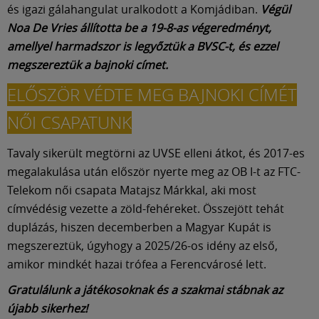
és igazi gálahangulat uralkodott a Komjádiban.
Végül
Noa De Vries állította be a 19-8-as végeredményt,
amellyel harmadszor is legyőztük a BVSC-t, és ezzel
megszereztük a bajnoki címet.
ELŐSZÖR VÉDTE MEG BAJNOKI CÍMÉT
NŐI CSAPATUNK
Tavaly sikerült megtörni az UVSE elleni átkot, és 2017-es
megalakulása után először nyerte meg az OB I-t az FTC-
Telekom női csapata Matajsz Márkkal, aki most
címvédésig vezette a zöld-fehéreket. Összejött tehát
duplázás, hiszen decemberben a Magyar Kupát is
megszereztük, úgyhogy a 2025/26-os idény az első,
amikor mindkét hazai trófea a Ferencvárosé lett.
Gratulálunk a játékosoknak és a szakmai stábnak az
újabb sikerhez!