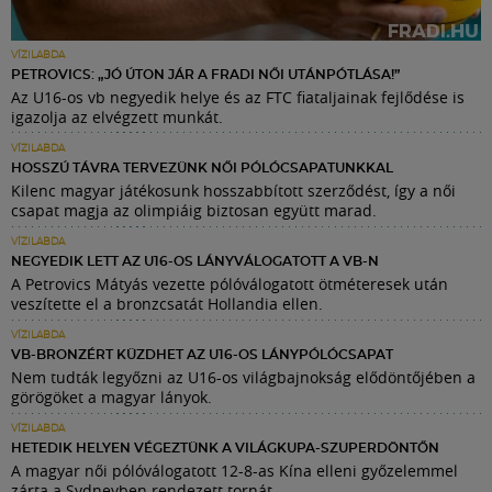
VÍZILABDA
PETROVICS: „JÓ ÚTON JÁR A FRADI NŐI UTÁNPÓTLÁSA!”
Az U16-os vb negyedik helye és az FTC fiataljainak fejlődése is
igazolja az elvégzett munkát.
VÍZILABDA
HOSSZÚ TÁVRA TERVEZÜNK NŐI PÓLÓCSAPATUNKKAL
Kilenc magyar játékosunk hosszabbított szerződést, így a női
csapat magja az olimpiáig biztosan együtt marad.
VÍZILABDA
NEGYEDIK LETT AZ U16-OS LÁNYVÁLOGATOTT A VB-N
A Petrovics Mátyás vezette pólóválogatott ötméteresek után
veszítette el a bronzcsatát Hollandia ellen.
VÍZILABDA
VB-BRONZÉRT KÜZDHET AZ U16-OS LÁNYPÓLÓCSAPAT
Nem tudták legyőzni az U16-os világbajnokság elődöntőjében a
görögöket a magyar lányok.
VÍZILABDA
HETEDIK HELYEN VÉGEZTÜNK A VILÁGKUPA-SZUPERDÖNTŐN
A magyar női pólóválogatott 12-8-as Kína elleni győzelemmel
zárta a Sydneyben rendezett tornát.