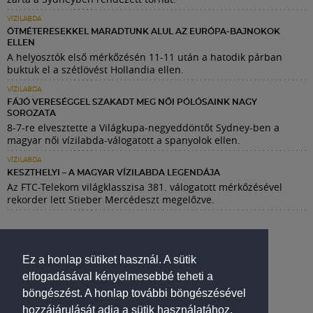
VÍZILABDA
ÖTMÉTERESEKKEL MARADTUNK ALUL AZ EURÓPA-BAJNOKOK
ELLEN
A helyosztók első mérkőzésén 11-11 után a hatodik párban
buktuk el a szétlövést Hollandia ellen.
VÍZILABDA
FÁJÓ VERESÉGGEL SZAKADT MEG NŐI PÓLÓSAINK NAGY
SOROZATA
8-7-re elvesztette a Világkupa-negyeddöntőt Sydney-ben a
magyar női vízilabda-válogatott a spanyolok ellen.
VÍZILABDA
KESZTHELYI – A MAGYAR VÍZILABDA LEGENDÁJA
Az FTC-Telekom világklasszisa 381. válogatott mérkőzésével
rekorder lett Stieber Mercédeszt megelőzve.
Ez a honlap sütiket használ. A sütik
elfogadásával kényelmesebbé teheti a
böngészést. A honlap további böngészésével
hozzájárulását adja a sütik használatához.