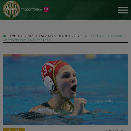
FŐOLDAL
»
VÍZILABDA
»
NŐI VÍZILABDA
»
HÍREK
»
ELŐSZÖR VÉDETT CÍMET
AZ FTC-TELEKOM NŐI CSAPATA!
Jegyek
FM YouTube +
Hírek
2026. MÁJUS 31.