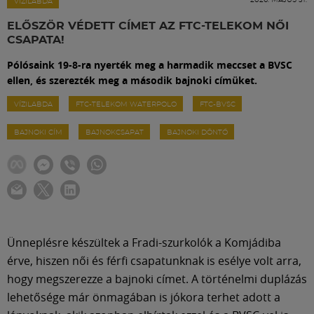
Labdarúgás
VÍZILABDA
ELŐSZÖR VÉDETT CÍMET AZ FTC-TELEKOM NŐI
CSAPATA!
Szakosztályok
Pólósaink 19-8-ra nyerték meg a harmadik meccset a BVSC
ellen, és szerezték meg a második bajnoki címüket.
Meccscenter
VÍZILABDA
FTC-TELEKOM WATERPOLO
FTC-BVSC
BAJNOKI CÍM
BAJNOKCSAPAT
BAJNOKI DÖNTŐ
Klub
Szolgáltatások
Shop
Ünneplésre készültek a Fradi-szurkolók a Komjádiba
érve, hiszen női és férfi csapatunknak is esélye volt arra,
Közösség
hogy megszerezze a bajnoki címet. A történelmi duplázás
lehetősége már önmagában is jókora terhet adott a