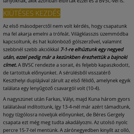
Múzeum
lányoknak, akik azonban elbírtak ezzel és a BVSC-vel is.
KIÜTÉSES KEZDÉS
English
Az első másodperctől nem volt kérdés, hogy csapatunk
ma fel akarja emelni a trófeát. Világklasszis üzemmódba
kapcsoltunk, és hat különböző gólszerzővel, valamint
szebbnél szebb akciókkal
7-1-re elhúztunk egy negyed
után, ezzel pedig már a kezünkben érezhettük a bajnoki
címet.
A BVSC rendezte a sorait, és feljebb kapaszkodott,
de tartottuk előnyünket. A sérülésből visszatérő
Keszthelyi duplájával zárult az első félidő, amelynek egyik
találata egy lenyűgöző csavargól volt (10-4).
A nagyszünet után Farkas, Vályi, majd Kuna három gyors
találatával indítottunk, így 13-4-nél már azért támadtunk,
hogy tízgólosra növeljük előnyünket, de Béres Gergely
csapata ezt még meg tudta akadályozni. Az utolsó nyolc
percre 15-7-tel mentünk. A zárónegyedben kinyílt az olló,