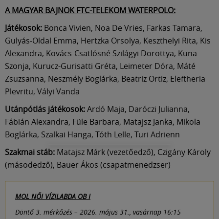
A MAGYAR BAJNOK FTC-TELEKOM WATERPOLO:
Játékosok:
Bonca Vivien, Noa De Vries, Farkas Tamara,
Gulyás-Oldal Emma, Hertzka Orsolya, Keszthelyi Rita, Kis
Alexandra, Kovács-Csatlósné Szilágyi Dorottya, Kuna
Szonja, Kurucz-Gurisatti Gréta, Leimeter Dóra, Máté
Zsuzsanna, Neszmély Boglárka, Beatriz Ortiz, Eleftheria
Plevritu, Vályi Vanda
Utánpótlás játékosok:
Ardó Maja, Daróczi Julianna,
Fábián Alexandra, Füle Barbara, Matajsz Janka, Mikola
Boglárka, Szalkai Hanga, Tóth Lelle, Turi Adrienn
Szakmai stáb:
Matajsz Márk (vezetőedző), Czigány Károly
(másodedző), Bauer Ákos (csapatmenedzser)
MOL NŐI VÍZILABDA OB I
Döntő 3. mérkőzés – 2026. május 31., vasárnap 16:15