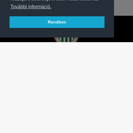
További információ.
Rendben
A FERENCVÁROSI TORNA CLUB HIVATALOS
HONLAPJA
SAJTÓCENTER
KAPCSOLAT
IMPRESSZUM