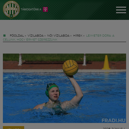
FŐOLDAL
»
VÍZILABDA
»
NŐI VÍZILABDA
»
HÍREK
»
LEIMETER DÓRA: A
CÉLUNK, HOGY ÉRMET SZEREZZÜNK
Jegyek
FM YouTube +
Hírek
2026. JÚNIUS 4.