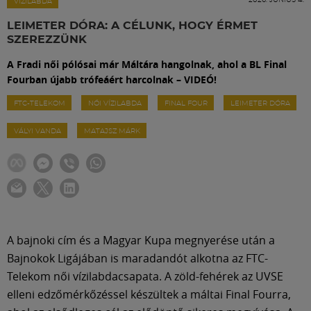
Labdarúgás
VÍZILABDA
LEIMETER DÓRA: A CÉLUNK, HOGY ÉRMET
SZEREZZÜNK
Szakosztályok
A Fradi női pólósai már Máltára hangolnak, ahol a BL Final
Fourban újabb trófeáért harcolnak – VIDEÓ!
Meccscenter
FTC-TELEKOM
NŐI VÍZILABDA
FINAL FOUR
LEIMETER DÓRA
VÁLYI VANDA
MATAJSZ MÁRK
Klub
Szolgáltatások
Shop
A bajnoki cím és a Magyar Kupa megnyerése után a
Bajnokok Ligájában is maradandót alkotna az FTC-
Közösség
Telekom női vízilabdacsapata. A zöld-fehérek az UVSE
elleni edzőmérkőzéssel készültek a máltai Final Fourra,