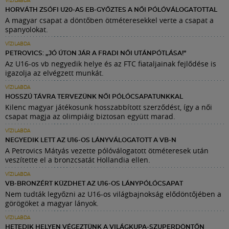
VÍZILABDA
HORVÁTH ZSÓFI U20-AS EB-GYŐZTES A NŐI PÓLÓVÁLOGATOTTAL
A magyar csapat a döntőben ötméteresekkel verte a csapat a
spanyolokat.
VÍZILABDA
PETROVICS: „JÓ ÚTON JÁR A FRADI NŐI UTÁNPÓTLÁSA!”
Az U16-os vb negyedik helye és az FTC fiataljainak fejlődése is
igazolja az elvégzett munkát.
VÍZILABDA
HOSSZÚ TÁVRA TERVEZÜNK NŐI PÓLÓCSAPATUNKKAL
Kilenc magyar játékosunk hosszabbított szerződést, így a női
csapat magja az olimpiáig biztosan együtt marad.
VÍZILABDA
NEGYEDIK LETT AZ U16-OS LÁNYVÁLOGATOTT A VB-N
A Petrovics Mátyás vezette pólóválogatott ötméteresek után
veszítette el a bronzcsatát Hollandia ellen.
VÍZILABDA
VB-BRONZÉRT KÜZDHET AZ U16-OS LÁNYPÓLÓCSAPAT
Nem tudták legyőzni az U16-os világbajnokság elődöntőjében a
görögöket a magyar lányok.
VÍZILABDA
HETEDIK HELYEN VÉGEZTÜNK A VILÁGKUPA-SZUPERDÖNTŐN