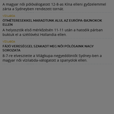
A magyar női pólóválogatott 12-8-as Kína elleni győzelemmel
zárta a Sydneyben rendezett tornát.
VÍZILABDA
ÖTMÉTERESEKKEL MARADTUNK ALUL AZ EURÓPA-BAJNOKOK
ELLEN
A helyosztók első mérkőzésén 11-11 után a hatodik párban
buktuk el a szétlövést Hollandia ellen.
VÍZILABDA
FÁJÓ VERESÉGGEL SZAKADT MEG NŐI PÓLÓSAINK NAGY
SOROZATA
8-7-re elvesztette a Világkupa-negyeddöntőt Sydney-ben a
magyar női vízilabda-válogatott a spanyolok ellen.