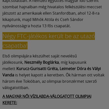
Múzeum
kapcsolatban. A nemzeti együttes magyar idő szerint
szombat hajnalban még hivatalos felkészülési meccset
játszott az amerikaiak ellen Stanfordban, ahol 12-8-ra
English
kikaptunk, majd Mihók Attila és Cseh Sándor
nyilvánosságra hozta 13 fős csapatát.
Négy FTC-játékos került be az utazó
csapatba!
Első olimpiájára készülhet saját nevelésű
játékosunk,
Neszmély Boglárka
, míg kapusunk
mellett
Kurucz-Gurisatti Gréta, Leimeter Dóra és Vályi
Vanda
is helyet kapott a keretben. Ők hárman ott voltak
három éve Tokióban, az olimpiai bronzérmet szerző
válogatottban.
A MAGYAR NŐI VÍZILABDA-VÁLOGATOTT OLIMPIAI
KERETE: