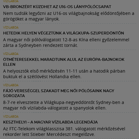
VÍZILABDA
VB-BRONZÉRT KÜZDHET AZ U16-OS LÁNYPÓLÓCSAPAT
Nem tudták legyőzni az U16-os világbajnokság elődöntőjében a
görögöket a magyar lányok.
VÍZILABDA
HETEDIK HELYEN VÉGEZTÜNK A VILÁGKUPA-SZUPERDÖNTŐN
A magyar női pólóválogatott 12-8-as Kína elleni győzelemmel
zárta a Sydneyben rendezett tornát.
VÍZILABDA
ÖTMÉTERESEKKEL MARADTUNK ALUL AZ EURÓPA-BAJNOKOK
ELLEN
A helyosztók első mérkőzésén 11-11 után a hatodik párban
buktuk el a szétlövést Hollandia ellen.
VÍZILABDA
FÁJÓ VERESÉGGEL SZAKADT MEG NŐI PÓLÓSAINK NAGY
SOROZATA
8-7-re elvesztette a Világkupa-negyeddöntőt Sydney-ben a
magyar női vízilabda-válogatott a spanyolok ellen.
VÍZILABDA
KESZTHELYI – A MAGYAR VÍZILABDA LEGENDÁJA
Az FTC-Telekom világklasszisa 381. válogatott mérkőzésével
rekorder lett Stieber Mercédeszt megelőzve.