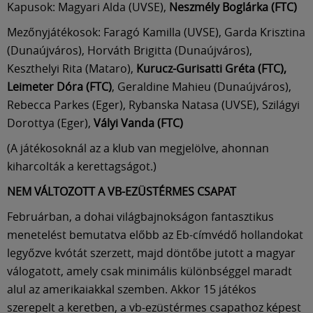
Kapusok: Magyari Alda (UVSE),
Neszmély Boglárka (FTC)
Mezőnyjátékosok: Faragó Kamilla (UVSE), Garda Krisztina
(Dunaújváros), Horváth Brigitta (Dunaújváros),
Keszthelyi Rita (Mataro),
Kurucz-Gurisatti Gréta (FTC),
Leimeter Dóra (FTC)
, Geraldine Mahieu (Dunaújváros),
Rebecca Parkes (Eger), Rybanska Natasa (UVSE), Szilágyi
Dorottya (Eger),
Vályi Vanda (FTC)
(A játékosoknál az a klub van megjelölve, ahonnan
kiharcolták a kerettagságot.)
NEM VÁLTOZOTT A VB-EZÜSTÉRMES CSAPAT
Februárban, a dohai világbajnokságon fantasztikus
menetelést bemutatva előbb az Eb-címvédő hollandokat
legyőzve kvótát szerzett, majd döntőbe jutott a magyar
válogatott, amely csak minimális különbséggel maradt
alul az amerikaiakkal szemben. Akkor 15 játékos
szerepelt a keretben, a vb-ezüstérmes csapathoz képest