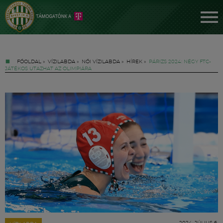
FŐOLDAL
»
VÍZILABDA
»
NŐI VÍZILABDA
»
HÍREK
»
PÁRIZS 2024: NÉGY FTC-
JÁTÉKOS UTAZHAT AZ OLIMPIÁRA
Jegyek
FM YouTube +
Hírek
2024. JÚLIUS 6.