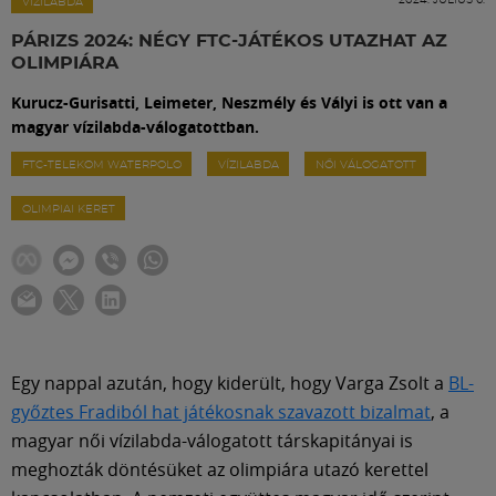
Labdarúgás
VÍZILABDA
PÁRIZS 2024: NÉGY FTC-JÁTÉKOS UTAZHAT AZ
OLIMPIÁRA
Szakosztályok
Kurucz-Gurisatti, Leimeter, Neszmély és Vályi is ott van a
magyar vízilabda-válogatottban.
Meccscenter
FTC-TELEKOM WATERPOLO
VÍZILABDA
NŐI VÁLOGATOTT
OLIMPIAI KERET
Klub
Szolgáltatások
Shop
Egy nappal azután, hogy kiderült, hogy Varga Zsolt a
BL-
győztes Fradiból hat játékosnak szavazott bizalmat
, a
Közösség
magyar női vízilabda-válogatott társkapitányai is
meghozták döntésüket az olimpiára utazó kerettel