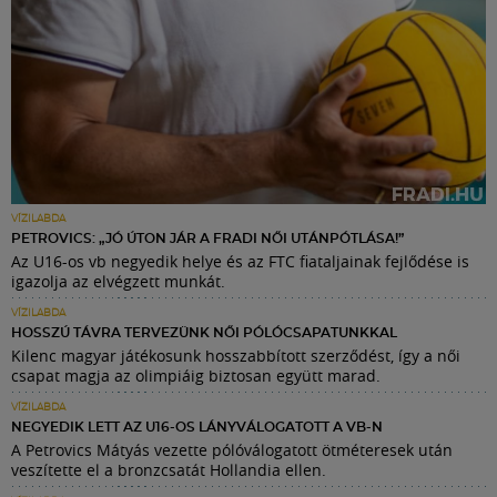
VÍZILABDA
PETROVICS: „JÓ ÚTON JÁR A FRADI NŐI UTÁNPÓTLÁSA!”
Az U16-os vb negyedik helye és az FTC fiataljainak fejlődése is
igazolja az elvégzett munkát.
VÍZILABDA
HOSSZÚ TÁVRA TERVEZÜNK NŐI PÓLÓCSAPATUNKKAL
Kilenc magyar játékosunk hosszabbított szerződést, így a női
csapat magja az olimpiáig biztosan együtt marad.
VÍZILABDA
NEGYEDIK LETT AZ U16-OS LÁNYVÁLOGATOTT A VB-N
A Petrovics Mátyás vezette pólóválogatott ötméteresek után
veszítette el a bronzcsatát Hollandia ellen.