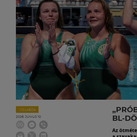
„PRÓB
VÍZILABDA
BL-DÖ
2026. JÚNIUS 10.
Az ötméte
a szavaka