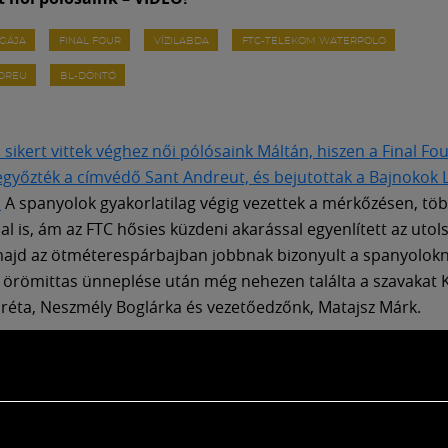
IGÁJA
FINAL FOUR
VÍZILABDA
FTC-TELEKOM WATERPOLO
NDREU
BL-DÖNTŐ
sikert vittek véghez női pólósaink Máltán, hiszen a Final Fou
győzték a címvédő Sant Andreut, és bejutottak a Bajnokok L
.
A spanyolok gyakorlatilag végig vezettek a mérkőzésen, tö
al is, ám az FTC hősies küzdeni akarással egyenlített az uto
majd az ötméterespárbajban jobbnak bizonyult a spanyolokn
örömittas ünneplése után még nehezen találta a szavakat 
Gréta, Neszmély Boglárka és vezetőedzőnk, Matajsz Márk.