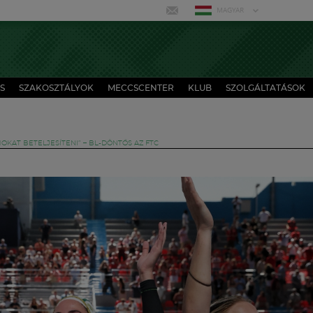
MAGYAR
S
SZAKOSZTÁLYOK
MECCSCENTER
KLUB
SZOLGÁLTATÁSOK
OKAT BETELJESÍTENI” – BL-DÖNTŐS AZ FTC