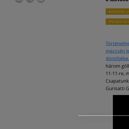
BAJNOKOK L
FTC-SANT A
Történelmi 
meccsén le
döntőjébe
három góll
11-11-re, 
Csapatunk 
Gurisatti 