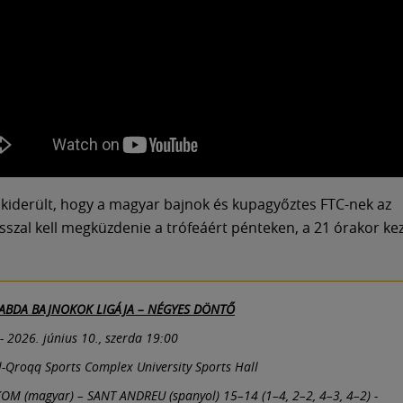
s kiderült, hogy a magyar bajnok és kupagyőztes FTC-nek az
szal kell megküzdenie a trófeáért pénteken, a 21 órakor ke
.
LABDA BAJNOKOK LIGÁJA – NÉGYES DÖNTŐ
- 2026. június 10., szerda 19:00
l-Qroqq Sports Complex University Sports Hall
OM (magyar) – SANT ANDREU (spanyol) 15–14 (1–4, 2–2, 4–3, 4–2) -