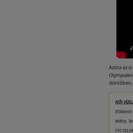
Azóta az i
Olympiakos
döntőben
NŐI VÍZI
Elődöntő 
Málta, Ta
FTC-TELEK