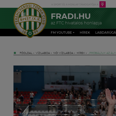
FRADI.HU
az FTC hivatalos honlapja
FM YOUTUBE +
HÍREK
LABDARÚGÁ
FŐOLDAL
»
VÍZILABDA
»
NŐI VÍZILABDA
»
HÍREK
»
„PRÓBÁLJUK AZ ÁLM