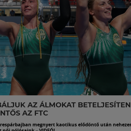
ÁLJUK AZ ÁLMOKAT BETELJESÍTENI
NTŐS AZ FTC
respárbajban megnyert kaotikus elődöntő után nehezen
t női pólósaink – VIDEÓ!