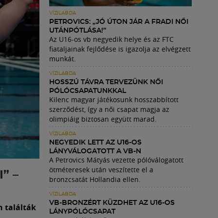
VÍZILABDA
PETROVICS: „JÓ ÚTON JÁR A FRADI NŐI
UTÁNPÓTLÁSA!”
Az U16-os vb negyedik helye és az FTC
fiataljainak fejlődése is igazolja az elvégzett
munkát.
VÍZILABDA
HOSSZÚ TÁVRA TERVEZÜNK NŐI
PÓLÓCSAPATUNKKAL
Kilenc magyar játékosunk hosszabbított
szerződést, így a női csapat magja az
olimpiáig biztosan együtt marad.
VÍZILABDA
NEGYEDIK LETT AZ U16-OS
LÁNYVÁLOGATOTT A VB-N
A Petrovics Mátyás vezette pólóválogatott
ötméteresek után veszítette el a
” –
bronzcsatát Hollandia ellen.
VÍZILABDA
VB-BRONZÉRT KÜZDHET AZ U16-OS
 találták
LÁNYPÓLÓCSAPAT