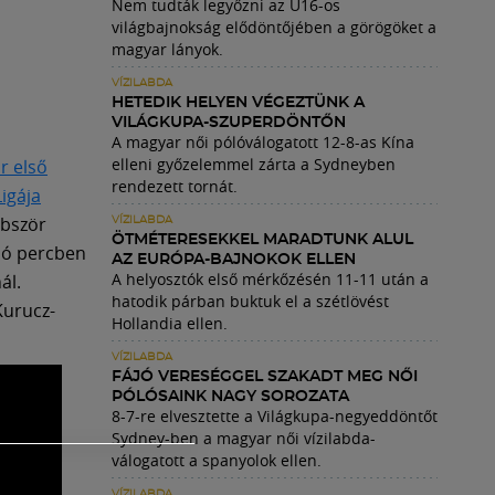
Nem tudták legyőzni az U16-os
világbajnokság elődöntőjében a görögöket a
magyar lányok.
VÍZILABDA
HETEDIK HELYEN VÉGEZTÜNK A
VILÁGKUPA-SZUPERDÖNTŐN
A magyar női pólóválogatott 12-8-as Kína
elleni győzelemmel zárta a Sydneyben
r első
rendezett tornát.
igája
bbször
VÍZILABDA
ÖTMÉTERESEKKEL MARADTUNK ALUL
lsó percben
AZ EURÓPA-BAJNOKOK ELLEN
A helyosztók első mérkőzésén 11-11 után a
ál.
hatodik párban buktuk el a szétlövést
Kurucz-
Hollandia ellen.
VÍZILABDA
FÁJÓ VERESÉGGEL SZAKADT MEG NŐI
PÓLÓSAINK NAGY SOROZATA
8-7-re elvesztette a Világkupa-negyeddöntőt
Sydney-ben a magyar női vízilabda-
válogatott a spanyolok ellen.
VÍZILABDA