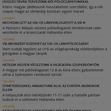
HOSSZÚ TÁVRA TERVEZÜNK NŐI PÓLÓCSAPATUNKKAL
Kilenc magyar játékosunk hosszabbított szerződést, így a női
csapat magja az olimpiáig biztosan együtt marad.
VÍZILABDA
NEGYEDIK LETT AZ U16-OS LÁNYVÁLOGATOTT A VB-N
A Petrovics Mátyás vezette pólóválogatott ötméteresek után
veszítette el a bronzcsatát Hollandia ellen.
VÍZILABDA
VB-BRONZÉRT KÜZDHET AZ U16-OS LÁNYPÓLÓCSAPAT
Nem tudták legyőzni az U16-os világbajnokság elődöntőjében a
görögöket a magyar lányok.
VÍZILABDA
HETEDIK HELYEN VÉGEZTÜNK A VILÁGKUPA-SZUPERDÖNTŐN
A magyar női pólóválogatott 12-8-as Kína elleni győzelemmel
zárta a Sydneyben rendezett tornát.
VÍZILABDA
ÖTMÉTERESEKKEL MARADTUNK ALUL AZ EURÓPA-BAJNOKOK
ELLEN
A helyosztók első mérkőzésén 11-11 után a hatodik párban
buktuk el a szétlövést Hollandia ellen.
VÍZILABDA