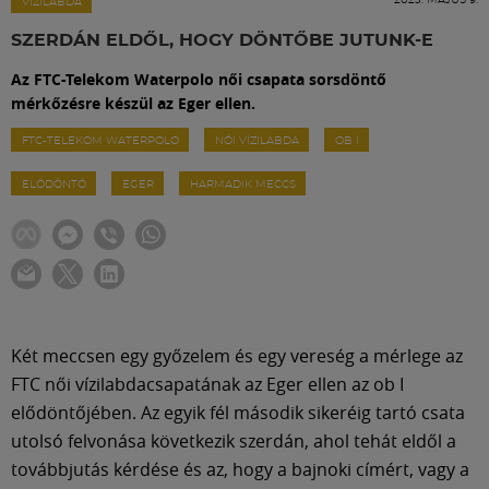
Labdarúgás
VÍZILABDA
SZERDÁN ELDŐL, HOGY DÖNTŐBE JUTUNK-E
Szakosztályok
Az FTC-Telekom Waterpolo női csapata sorsdöntő
mérkőzésre készül az Eger ellen.
Meccscenter
FTC-TELEKOM WATERPOLO
NŐI VÍZILABDA
OB I
ELŐDÖNTŐ
EGER
HARMADIK MECCS
Klub
Szolgáltatások
Shop
Két meccsen egy győzelem és egy vereség a mérlege az
FTC női vízilabdacsapatának az Eger ellen az ob I
elődöntőjében. Az egyik fél második sikeréig tartó csata
Közösség
utolsó felvonása következik szerdán, ahol tehát eldől a
továbbjutás kérdése és az, hogy a bajnoki címért, vagy a