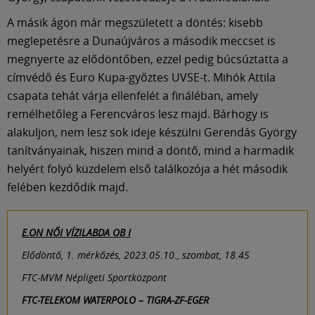
A másik ágon már megszületett a döntés: kisebb
meglepetésre a Dunaújváros a második meccset is
megnyerte az elődöntőben, ezzel pedig búcsúztatta a
címvédő és Euro Kupa-győztes UVSE-t. Mihók Attila
csapata tehát várja ellenfelét a fináléban, amely
remélhetőleg a Ferencváros lesz majd. Bárhogy is
alakuljon, nem lesz sok ideje készülni Gerendás György
tanítványainak, hiszen mind a döntő, mind a harmadik
helyért folyó küzdelem első találkozója a hét második
felében kezdődik majd.
E.ON NŐI VÍZILABDA OB I
Elődöntő, 1. mérkőzés, 2023.05.10., szombat, 18.45
FTC-MVM Népligeti Sportközpont
FTC-TELEKOM WATERPOLO – TIGRA-ZF-EGER