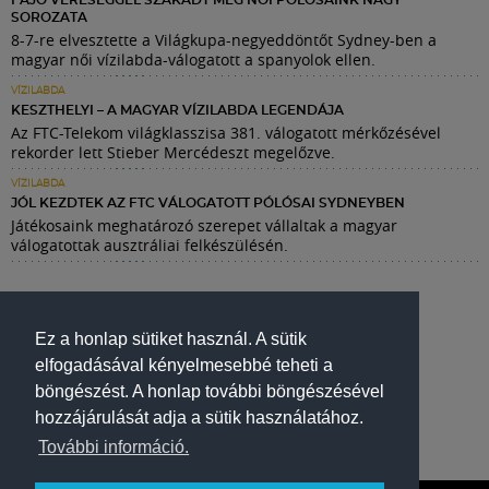
FÁJÓ VERESÉGGEL SZAKADT MEG NŐI PÓLÓSAINK NAGY
SOROZATA
8-7-re elvesztette a Világkupa-negyeddöntőt Sydney-ben a
magyar női vízilabda-válogatott a spanyolok ellen.
VÍZILABDA
KESZTHELYI – A MAGYAR VÍZILABDA LEGENDÁJA
Az FTC-Telekom világklasszisa 381. válogatott mérkőzésével
rekorder lett Stieber Mercédeszt megelőzve.
VÍZILABDA
JÓL KEZDTEK AZ FTC VÁLOGATOTT PÓLÓSAI SYDNEYBEN
Játékosaink meghatározó szerepet vállaltak a magyar
válogatottak ausztráliai felkészülésén.
Ez a honlap sütiket használ. A sütik
elfogadásával kényelmesebbé teheti a
böngészést. A honlap további böngészésével
hozzájárulását adja a sütik használatához.
További információ.