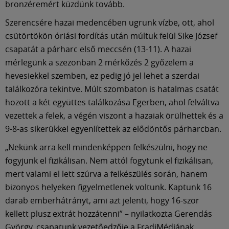
Múzeum
bronzéremért küzdünk tovább.
Szerencsére hazai medencében ugrunk vízbe, ott, ahol
English
csütörtökön óriási fordítás után múltuk felül Sike József
csapatát a párharc első meccsén (13-11). A hazai
mérlegünk a szezonban 2 mérkőzés 2 győzelem a
hevesiekkel szemben, ez pedig jó jel lehet a szerdai
találkozóra tekintve. Múlt szombaton is hatalmas csatát
hozott a két együttes találkozása Egerben, ahol felváltva
vezettek a felek, a végén viszont a hazaiak örülhettek és a
9-8-as sikerükkel egyenlítettek az elődöntős párharcban.
„Nekünk arra kell mindenképpen felkészülni, hogy ne
fogyjunk el fizikálisan. Nem attól fogytunk el fizikálisan,
mert valami el lett szúrva a felkészülés során, hanem
bizonyos helyeken figyelmetlenek voltunk. Kaptunk 16
darab emberhátrányt, ami azt jelenti, hogy 16-szor
kellett plusz extrát hozzátenni” – nyilatkozta Gerendás
György, csapatunk vezetőedzője a FradiMédiának.