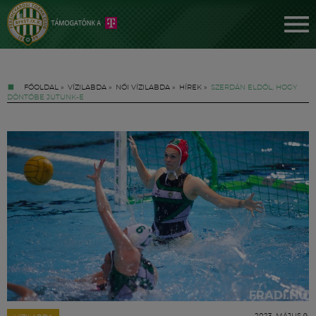
FŐOLDAL
»
VÍZILABDA
»
NŐI VÍZILABDA
»
HÍREK
»
SZERDÁN ELDŐL, HOGY
DÖNTŐBE JUTUNK-E
Jegyek
FM YouTube +
Hírek
2023. MÁJUS 9.