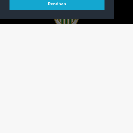
Rendben
A FERENCVÁROSI TORNA CLUB HIVATALOS
HONLAPJA
SAJTÓCENTER
KAPCSOLAT
IMPRESSZUM
MODERÁLÁSI ALAPELVEK
HONLAP ADATKEZELÉSI TÁJÉKOZTATÓ