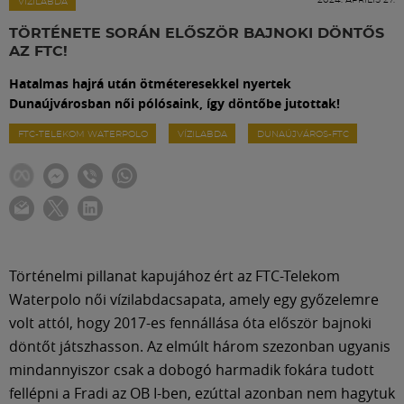
Labdarúgás
VÍZILABDA
TÖRTÉNETE SORÁN ELŐSZÖR BAJNOKI DÖNTŐS
AZ FTC!
Szakosztályok
Hatalmas hajrá után ötméteresekkel nyertek
Dunaújvárosban női pólósaink, így döntőbe jutottak!
Meccscenter
FTC-TELEKOM WATERPOLO
VÍZILABDA
DUNAÚJVÁROS-FTC
Klub
Szolgáltatások
Történelmi pillanat kapujához ért az FTC-Telekom
Shop
Waterpolo női vízilabdacsapata, amely egy győzelemre
volt attól, hogy 2017-es fennállása óta először bajnoki
döntőt játszhasson. Az elmúlt három szezonban ugyanis
Közösség
mindannyiszor csak a dobogó harmadik fokára tudott
fellépni a Fradi az OB I-ben, ezúttal azonban nem hagytuk