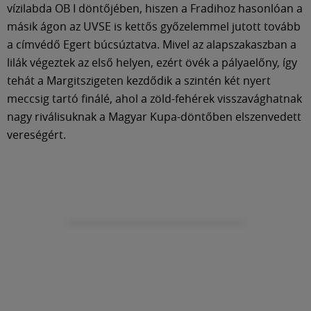
vízilabda OB I döntőjében, hiszen a Fradihoz hasonlóan a
másik ágon az UVSE is kettős győzelemmel jutott tovább
a címvédő Egert búcsúztatva. Mivel az alapszakaszban a
lilák végeztek az első helyen, ezért övék a pályaelőny, így
tehát a Margitszigeten kezdődik a szintén két nyert
meccsig tartó finálé, ahol a zöld-fehérek visszavághatnak
nagy riválisuknak a Magyar Kupa-döntőben elszenvedett
vereségért.