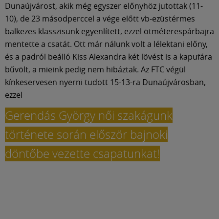
Dunaújvárost, akik még egyszer előnyhöz jutottak (11-
10), de 23 másodperccel a vége előtt vb-ezüstérmes
balkezes klasszisunk egyenlített, ezzel ötméterespárbajra
mentette a csatát. Ott már nálunk volt a lélektani előny,
és a padról beálló Kiss Alexandra két lövést is a kapufára
bűvölt, a mieink pedig nem hibáztak. Az FTC végül
kínkeservesen nyerni tudott 15-13-ra Dunaújvárosban,
ezzel
Gerendás György női szakágunk
története során először bajnoki
döntőbe vezette csapatunkat!