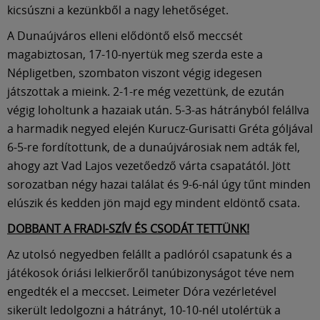
Múzeum
kicsúszni a kezünkből a nagy lehetőséget.
A Dunaújváros elleni elődöntő első meccsét
English
magabiztosan, 17-10-nyertük meg szerda este a
Népligetben, szombaton viszont végig idegesen
játszottak a mieink. 2-1-re még vezettünk, de ezután
végig loholtunk a hazaiak után. 5-3-as hátrányból felállva
a harmadik negyed elején Kurucz-Gurisatti Gréta góljával
6-5-re fordítottunk, de a dunaújvárosiak nem adták fel,
ahogy azt Vad Lajos vezetőedző várta csapatától. Jött
sorozatban négy hazai találat és 9-6-nál úgy tűnt minden
elúszik és kedden jön majd egy mindent eldöntő csata.
DOBBANT A FRADI-SZÍV ÉS CSODÁT TETTÜNK!
Az utolsó negyedben felállt a padlóról csapatunk és a
játékosok óriási lelkierőről tanúbizonyságot téve nem
engedték el a meccset. Leimeter Dóra vezérletével
sikerült ledolgozni a hátrányt, 10-10-nél utolértük a