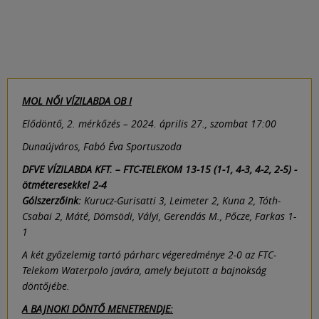
MOL NŐI VÍZILABDA OB I
Elődöntő, 2. mérkőzés – 2024. április 27., szombat 17:00
Dunaújváros, Fabó Éva Sportuszoda
DFVE VÍZILABDA KFT. – FTC-TELEKOM 13-15 (1-1, 4-3, 4-2, 2-5) -
ötméteresekkel 2-4
Gólszerzőink:
Kurucz-Gurisatti 3, Leimeter 2, Kuna 2, Tóth-
Csabai 2, Máté, Dömsödi, Vályi, Gerendás M., Pőcze, Farkas 1-
1
A két győzelemig tartó párharc végeredménye 2-0 az FTC-
Telekom Waterpolo javára, amely bejutott a bajnokság
döntőjébe.
A BAJNOKI DÖNTŐ MENETRENDJE: