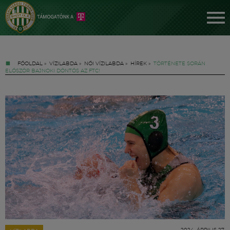
FŐOLDAL
»
VÍZILABDA
»
NŐI VÍZILABDA
»
HÍREK
»
TÖRTÉNETE SORÁN
ELŐSZÖR BAJNOKI DÖNTŐS AZ FTC!
Jegyek
FM YouTube +
Hírek
2024. ÁPRILIS 27.