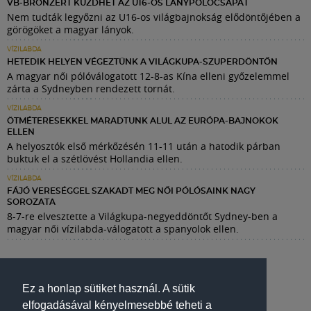
VB-BRONZÉRT KÜZDHET AZ U16-OS LÁNYPÓLÓCSAPAT
Nem tudták legyőzni az U16-os világbajnokság elődöntőjében a
görögöket a magyar lányok.
VÍZILABDA
HETEDIK HELYEN VÉGEZTÜNK A VILÁGKUPA-SZUPERDÖNTŐN
A magyar női pólóválogatott 12-8-as Kína elleni győzelemmel
zárta a Sydneyben rendezett tornát.
VÍZILABDA
ÖTMÉTERESEKKEL MARADTUNK ALUL AZ EURÓPA-BAJNOKOK
ELLEN
A helyosztók első mérkőzésén 11-11 után a hatodik párban
buktuk el a szétlövést Hollandia ellen.
VÍZILABDA
FÁJÓ VERESÉGGEL SZAKADT MEG NŐI PÓLÓSAINK NAGY
SOROZATA
8-7-re elvesztette a Világkupa-negyeddöntőt Sydney-ben a
magyar női vízilabda-válogatott a spanyolok ellen.
Ez a honlap sütiket használ. A sütik
elfogadásával kényelmesebbé teheti a