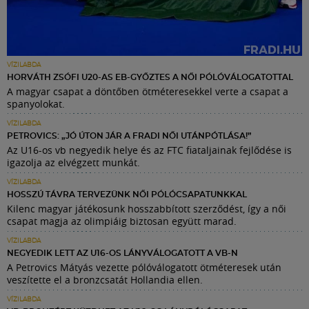
VÍZILABDA
HORVÁTH ZSÓFI U20-AS EB-GYŐZTES A NŐI PÓLÓVÁLOGATOTTAL
A magyar csapat a döntőben ötméteresekkel verte a csapat a
spanyolokat.
VÍZILABDA
PETROVICS: „JÓ ÚTON JÁR A FRADI NŐI UTÁNPÓTLÁSA!”
Az U16-os vb negyedik helye és az FTC fiataljainak fejlődése is
igazolja az elvégzett munkát.
VÍZILABDA
HOSSZÚ TÁVRA TERVEZÜNK NŐI PÓLÓCSAPATUNKKAL
Kilenc magyar játékosunk hosszabbított szerződést, így a női
csapat magja az olimpiáig biztosan együtt marad.
VÍZILABDA
NEGYEDIK LETT AZ U16-OS LÁNYVÁLOGATOTT A VB-N
A Petrovics Mátyás vezette pólóválogatott ötméteresek után
veszítette el a bronzcsatát Hollandia ellen.
VÍZILABDA