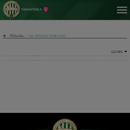
FŐOLDAL
»
TAG: #FRADIGYEREKSZAJ
SZŰRÉS
Jegyek
FM YouTube +
Hírek