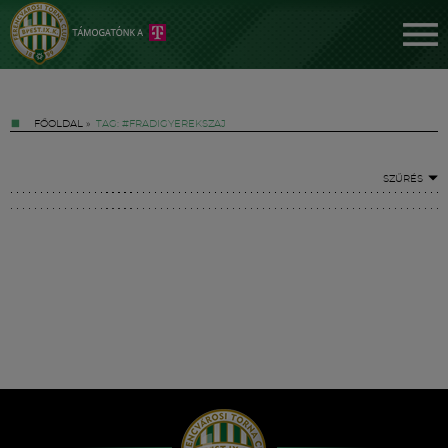
FŐOLDAL
»
TAG: #FRADIGYEREKSZAJ
SZŰRÉS
Jegyek
FM YouTube +
Hírek