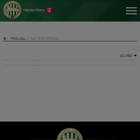
FŐOLDAL
»
TAG: ÉSZTORSZÁG
SZŰRÉS
Jegyek
FM YouTube +
Hírek