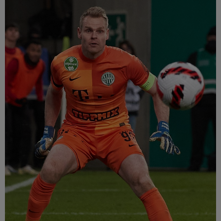
Múzeum
English