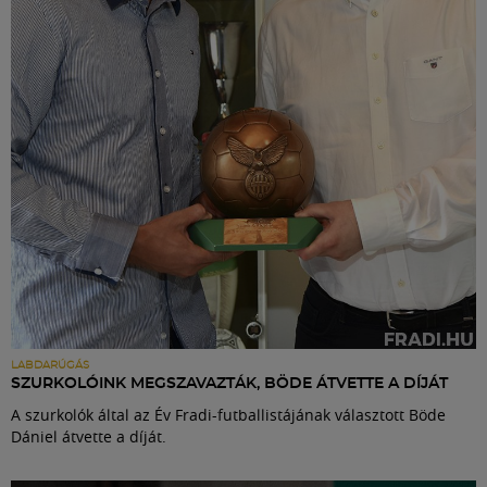
Labdarúgás
Szakosztályok
Meccscenter
Klub
Szolgáltatások
Shop
LABDARÚGÁS
SZURKOLÓINK MEGSZAVAZTÁK, BÖDE ÁTVETTE A DÍJÁT
A szurkolók által az Év Fradi-futballistájának választott Böde
Közösség
Dániel átvette a díját.