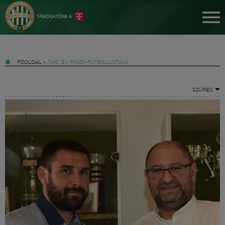
FŐOLDAL
»
TAG: ÉV FRADI-FUTBALLISTÁJA
SZŰRÉS
Jegyek
FM YouTube +
Hírek