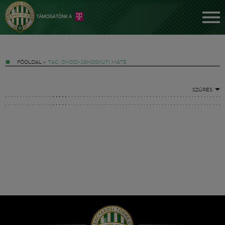
FŐOLDAL
»
TAG: ÓNODI-JÁNOSKÚTI MÁTÉ
SZŰRÉS
Jegyek
FM YouTube +
Hírek