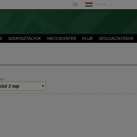
MAGYAR
S
SZAKOSZTÁLYOK
MECCSCENTER
KLUB
SZOLGÁLTATÁSOK
UM
olsó 3 nap