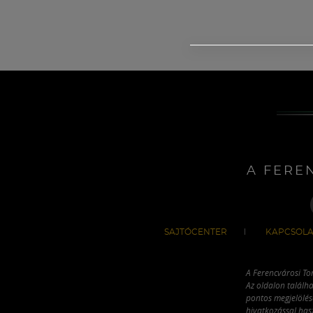
A FERE
SAJTÓCENTER
KAPCSOLA
A Ferencvárosi To
Az oldalon találha
pontos megjelölésé
hivatkozással has