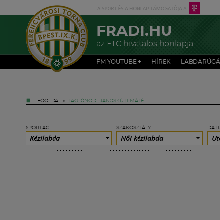
FRADI.HU
az FTC hivatalos honlapja
FM YOUTUBE +
HÍREK
LABDARÚGÁ
FŐOLDAL
»
TAG: ÓNODI-JÁNOSKÚTI MÁTÉ
SPORTÁG
SZAKOSZTÁLY
DÁT
Kézilabda
Női kézilabda
Ut