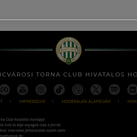
NCVÁROSI TORNA CLUB HIVATALOS H
T
IMPRESSZUM
MODERÁLÁSI ALAPELVEK
HON
rna Club hivatalos honlapja
tó írott és képi anyagok csak a forrás
vel, internetes felhasználás esetén aktív
ználhatóak fel.