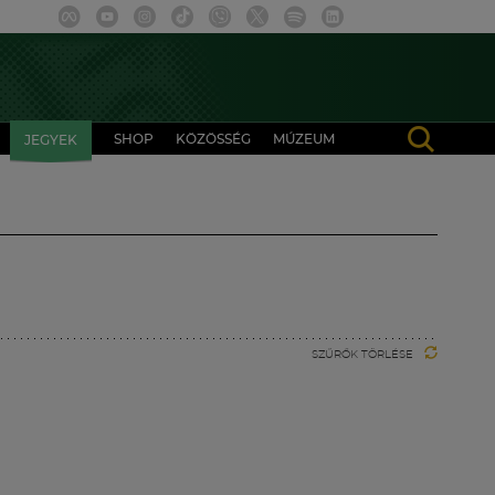
SHOP
KÖZÖSSÉG
MÚZEUM
JEGYEK
SZŰRŐK TÖRLÉSE