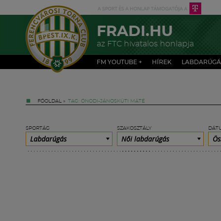
FRADI.HU
az FTC hivatalos honlapja
FM YOUTUBE +
HÍREK
LABDARÚGÁ
FŐOLDAL
»
TAG: ÓNODI-JÁNOSKÚTI MÁTÉ
SPORTÁG
SZAKOSZTÁLY
DÁT
Labdarúgás
Női labdarúgás
Ös