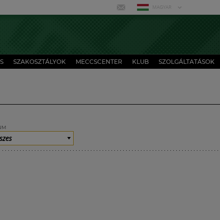
MAGYAR
S
SZAKOSZTÁLYOK
MECCSCENTER
KLUB
SZOLGÁLTATÁSOK
UM
szes