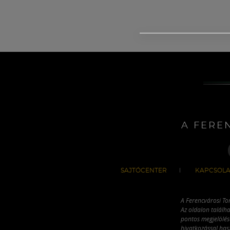
A FERE
SAJTÓCENTER
KAPCSOLA
A Ferencvárosi To
Az oldalon találha
pontos megjelölésé
hivatkozással has