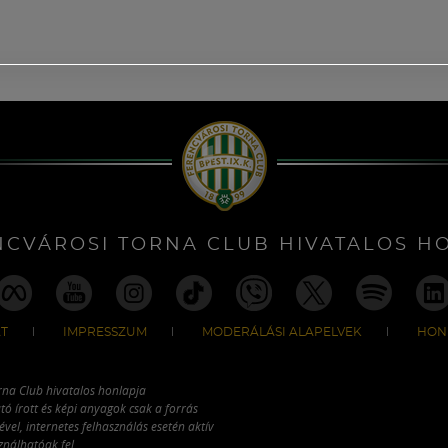
NCVÁROSI TORNA CLUB HIVATALOS H
T
IMPRESSZUM
MODERÁLÁSI ALAPELVEK
HON
rna Club hivatalos honlapja
tó írott és képi anyagok csak a forrás
vel, internetes felhasználás esetén aktív
ználhatóak fel.