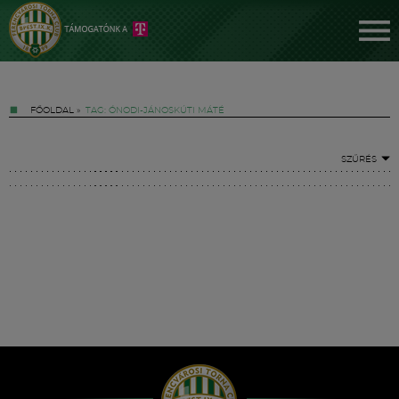
FŐOLDAL
»
TAG: ÓNODI-JÁNOSKÚTI MÁTÉ
SZŰRÉS
Jegyek
FM YouTube +
Hírek