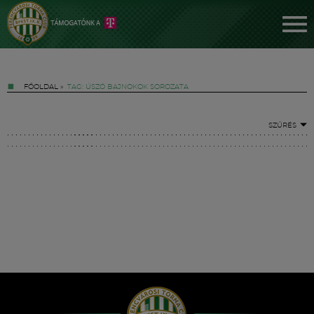
FŐOLDAL
»
TAG: ÚSZÓ BAJNOKOK SOROZATA
SZŰRÉS
Jegyek
FM YouTube +
Hírek