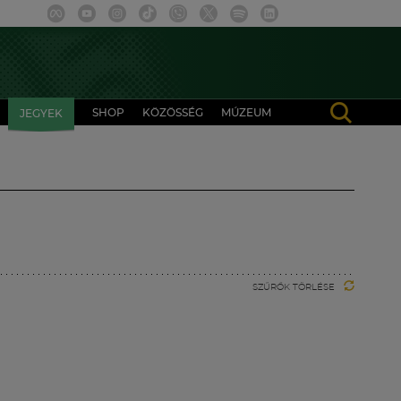
SHOP
KÖZÖSSÉG
MÚZEUM
JEGYEK
SZŰRŐK TÖRLÉSE