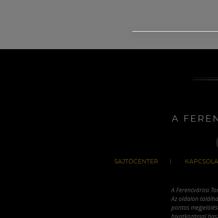
A FERE
SAJTÓCENTER
KAPCSOLA
A Ferencvárosi To
Az oldalon találha
pontos megjelölésé
hivatkozással has