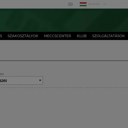
MAGYAR
S
SZAKOSZTÁLYOK
MECCSCENTER
KLUB
SZOLGÁLTATÁSOK
UM
szes