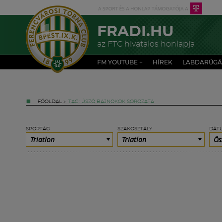
FRADI.HU
az FTC hivatalos honlapja
FM YOUTUBE +
HÍREK
LABDARÚGÁ
FŐOLDAL
»
TAG: ÚSZÓ BAJNOKOK SOROZATA
SPORTÁG
SZAKOSZTÁLY
DÁT
Triatlon
Triatlon
Ös