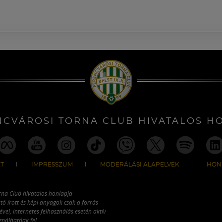
NCVÁROSI TORNA CLUB HIVATALOS H
T
IMPRESSZUM
MODERÁLÁSI ALAPELVEK
HON
rna Club hivatalos honlapja
tó írott és képi anyagok csak a forrás
vel, internetes felhasználás esetén aktív
ználhatóak fel.