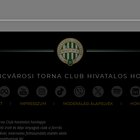
NCVÁROSI TORNA CLUB HIVATALOS H
T
IMPRESSZUM
MODERÁLÁSI ALAPELVEK
HON
rna Club hivatalos honlapja
tó írott és képi anyagok csak a forrás
vel, internetes felhasználás esetén aktív
ználhatóak fel.