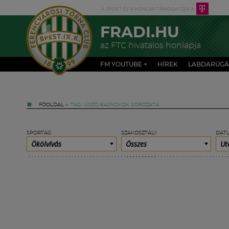
FRADI.HU
az FTC hivatalos honlapja
FM YOUTUBE +
HÍREK
LABDARÚGÁ
FŐOLDAL
»
TAG: ÚSZÓ BAJNOKOK SOROZATA
SPORTÁG
SZAKOSZTÁLY
DÁT
Ökölvívás
Összes
Ut