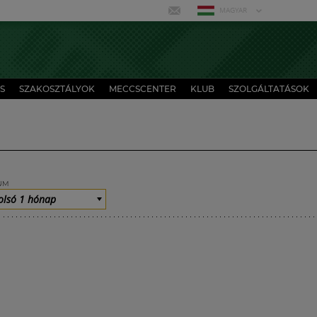
MAGYAR
S
SZAKOSZTÁLYOK
MECCSCENTER
KLUB
SZOLGÁLTATÁSOK
UM
olsó 1 hónap