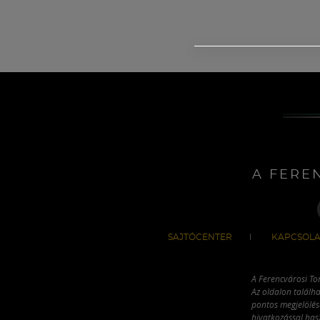
A FERE
SAJTÓCENTER
KAPCSOLA
A Ferencvárosi To
Az oldalon találha
pontos megjelölésé
hivatkozással has