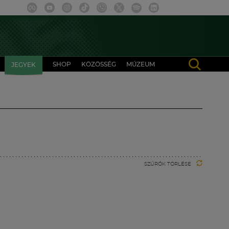
SHOP
KÖZÖSSÉG
MÚZEUM
JEGYEK
SZŰRŐK TÖRLÉSE