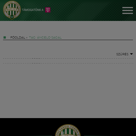
FŐOLDAL
»
TAG: ÁNGELO SAGAL
SZŰRÉS
Jegyek
FM YouTube +
Hírek