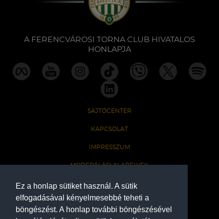
Labdarúgás
Szakosztályok
A FERENCVÁROSI TORNA CLUB HIVATALOS
HONLAPJA
Meccscenter
Klub
SAJTÓCENTER
Szolgáltatások
KAPCSOLAT
IMPRESSZUM
Shop
MODERÁLÁSI ALAPELVEK
HONLAP ADATKEZELÉSI TÁJÉKOZTATÓ
Ez a honlap sütiket használ. A sütik
Közösség
elfogadásával kényelmesebbé teheti a
böngészést. A honlap további böngészésével
A Ferencvárosi Torna Club hivatalos honlapja