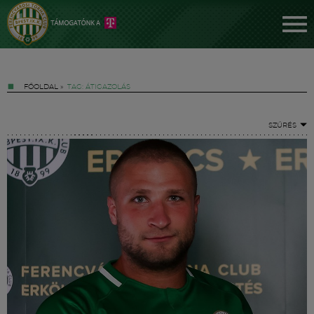
FŐOLDAL
»
TAG: ÁTIGAZOLÁS
SZŰRÉS
Jegyek
FM YouTube +
Hírek