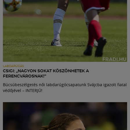
LABDARÚGÁS
CSIGI: „NAGYON SOKAT KÖSZÖNHETEK A
FERENCVÁROSNAK!”
Búcsúbeszélgetés női labdarúgócsapatunk Svájcba igazolt fiatal
védőjével – INTERJÚ!