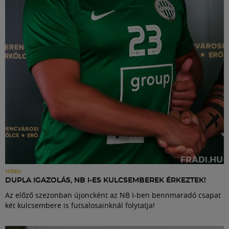
Labdarúgás
Szakosztályok
Meccscenter
Klub
Szolgáltatások
Shop
HÍREK
DUPLA IGAZOLÁS, NB I-ES KULCSEMBEREK ÉRKEZTEK!
Az előző szezonban újoncként az NB I-ben bennmaradó csapat
Közösség
két kulcsembere is futsalosainknál folytatja!