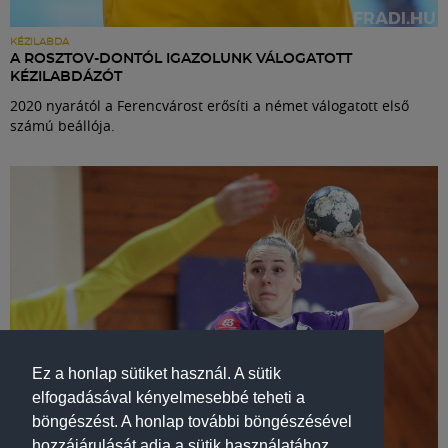
KÉZILABDA
A ROSZTOV-DONTÓL IGAZOLUNK VÁLOGATOTT
KÉZILABDÁZÓT
2020 nyarától a Ferencvárost erősíti a német válogatott első
számú beállója.
Ez a honlap sütiket használ. A sütik
elfogadásával kényelmesebbé teheti a
böngészést. A honlap további böngészésével
hozzájárulását adja a sütik használatához.