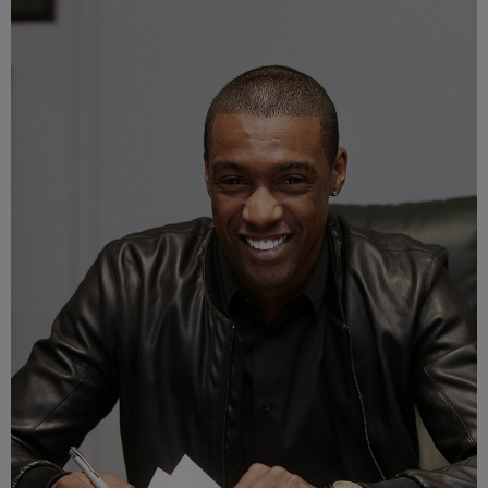
Múzeum
English