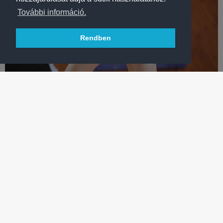
További információ.
Rendben
KÉZILABDA
MAGYAR VÁLOGATOTT KERETTAG SZÉLSŐT IGAZOLTUNK
A Békéscsabáról szerződtetett jobbszélső az előző bajnoki
szezont kereken száz góllal zárta.
TÖBB