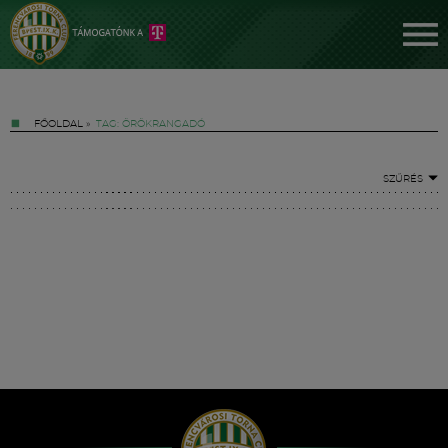
FŐOLDAL
»
TAG: ÖRÖKRANGADÓ
SZŰRÉS
Jegyek
FM YouTube +
Hírek