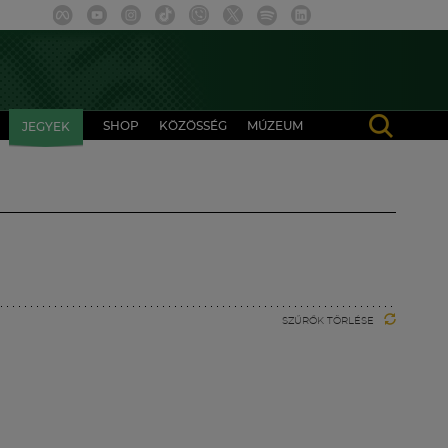
SHOP
KÖZÖSSÉG
MÚZEUM
JEGYEK
SZŰRŐK TÖRLÉSE