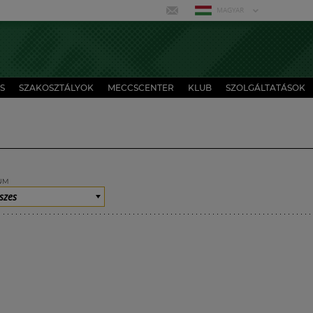
MAGYAR
S
SZAKOSZTÁLYOK
MECCSCENTER
KLUB
SZOLGÁLTATÁSOK
UM
szes