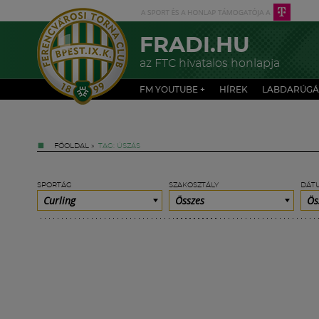
FRADI.HU
az FTC hivatalos honlapja
FM YOUTUBE +
HÍREK
LABDARÚGÁ
FŐOLDAL
»
TAG: ÚSZÁS
SPORTÁG
SZAKOSZTÁLY
DÁT
Curling
Összes
Ös