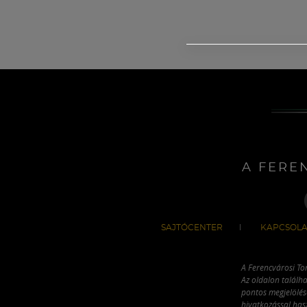
A FERE
SAJTÓCENTER
KAPCSOLA
A Ferencvárosi To
Az oldalon találha
pontos megjelölésé
hivatkozással has