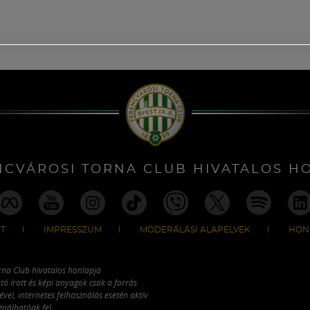
NCVÁROSI TORNA CLUB HIVATALOS H
T
IMPRESSZUM
MODERÁLÁSI ALAPELVEK
HON
rna Club hivatalos honlapja
tó írott és képi anyagok csak a forrás
vel, internetes felhasználás esetén aktív
ználhatóak fel.