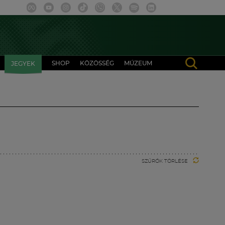
SHOP
KÖZÖSSÉG
MÚZEUM
JEGYEK
SZŰRŐK TÖRLÉSE