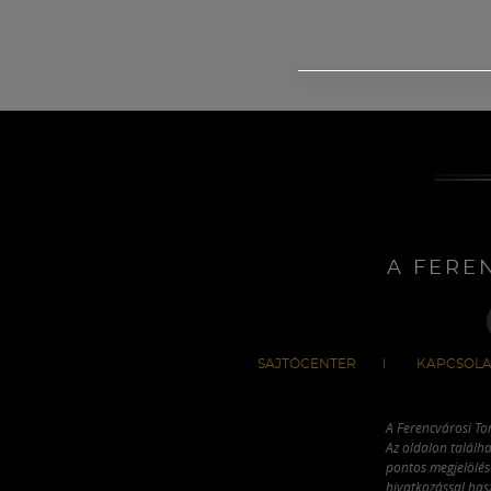
A FERE
SAJTÓCENTER
KAPCSOLA
A Ferencvárosi To
Az oldalon találha
pontos megjelölésé
hivatkozással has