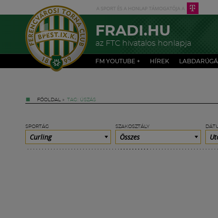
FRADI.HU
az FTC hivatalos honlapja
FM YOUTUBE +
HÍREK
LABDARÚGÁ
FŐOLDAL
»
TAG: ÚSZÁS
SPORTÁG
SZAKOSZTÁLY
DÁT
Curling
Összes
Ut