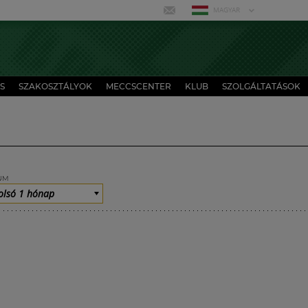
MAGYAR
S
SZAKOSZTÁLYOK
MECCSCENTER
KLUB
SZOLGÁLTATÁSOK
UM
olsó 1 hónap