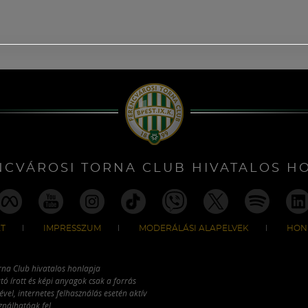
NCVÁROSI TORNA CLUB HIVATALOS H
T
IMPRESSZUM
MODERÁLÁSI ALAPELVEK
HON
rna Club hivatalos honlapja
tó írott és képi anyagok csak a forrás
vel, internetes felhasználás esetén aktív
ználhatóak fel.