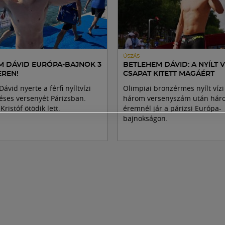
ÚSZÁS
M DÁVID EURÓPA-BAJNOK 3
BETLEHEM DÁVID: A NYÍLT V
EREN!
CSAPAT KITETT MAGÁÉRT
ávid nyerte a férfi nyíltvízi
Olimpiai bronzérmes nyílt víz
éses versenyét Párizsban.
három versenyszám után hár
ristóf ötödik lett.
éremnél jár a párizsi Európa-
bajnokságon.