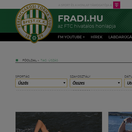
FRADI.HU
az FTC hivatalos honlapja
FM YOUTUBE +
HÍREK
LABDARÚGÁ
FŐOLDAL
»
TAG: ÚSZÁS
SPORTÁG
SZAKOSZTÁLY
DÁT
Úszás
Összes
Ut