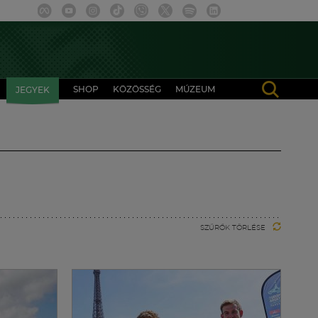
SHOP
KÖZÖSSÉG
MÚZEUM
JEGYEK
SZŰRŐK TÖRLÉSE