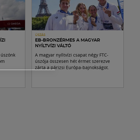
ÚSZÁS
ÍZI
EB-BRONZÉRMES A MAGYAR
NYÍLTVÍZI VÁLTÓ
i úszónk
A magyar nyíltvízi csapat négy FTC-
om
úszója összesen hét érmet szerezve
zárta a párizsi Európa-bajnokságot.