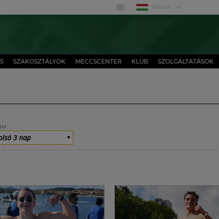
MAGYAR
S
SZAKOSZTÁLYOK
MECCSCENTER
KLUB
SZOLGÁLTATÁSOK
UM
olsó 3 nap