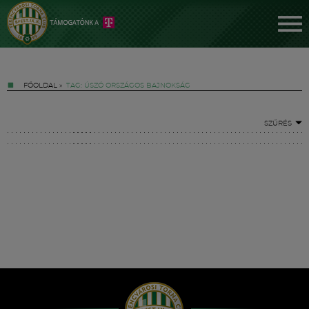
FŐOLDAL
»
TAG: ÚSZÓ ORSZÁGOS BAJNOKSÁG
SZŰRÉS
Jegyek
FM YouTube +
Hírek