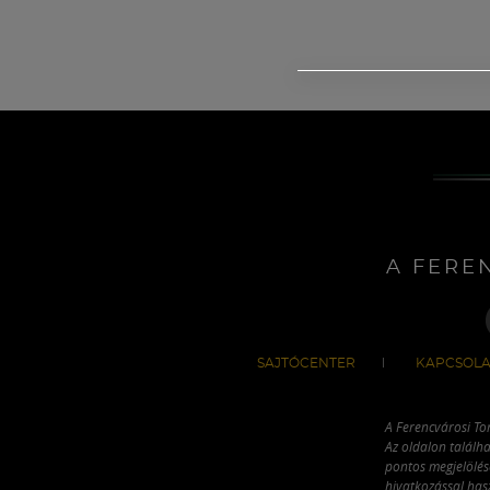
A FERE
SAJTÓCENTER
KAPCSOLA
A Ferencvárosi To
Az oldalon találha
pontos megjelölésé
hivatkozással has