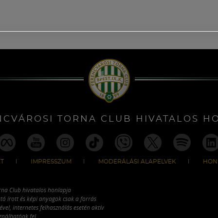
NCVÁROSI TORNA CLUB HIVATALOS H
T
IMPRESSZUM
MODERÁLÁSI ALAPELVEK
HON
rna Club hivatalos honlapja
tó írott és képi anyagok csak a forrás
vel, internetes felhasználás esetén aktív
ználhatóak fel.