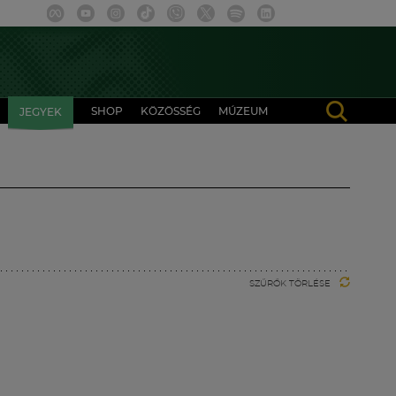
SHOP
KÖZÖSSÉG
MÚZEUM
JEGYEK
SZŰRŐK TÖRLÉSE