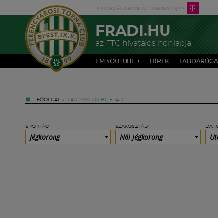
FRADI.HU
az FTC hivatalos honlapja
FM YOUTUBE +
HÍREK
LABDARÚGÁ
FŐOLDAL
»
TAG: 1995-ÖS BL-FRADI
SPORTÁG
SZAKOSZTÁLY
DÁT
Jégkorong
Női jégkorong
Ut