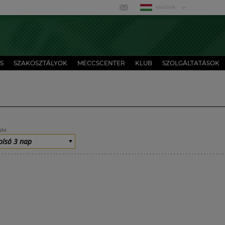
MAGYAR
S
SZAKOSZTÁLYOK
MECCSCENTER
KLUB
SZOLGÁLTATÁSOK
UM
olsó 3 nap