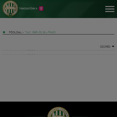
FŐOLDAL
»
TAG: 1995-ÖS BL-FRADI
SZŰRÉS
Jegyek
FM YouTube +
Hírek