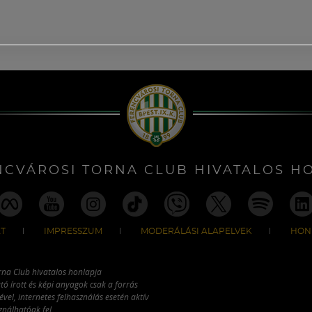
NCVÁROSI TORNA CLUB HIVATALOS H
T
IMPRESSZUM
MODERÁLÁSI ALAPELVEK
HON
rna Club hivatalos honlapja
tó írott és képi anyagok csak a forrás
vel, internetes felhasználás esetén aktív
ználhatóak fel.