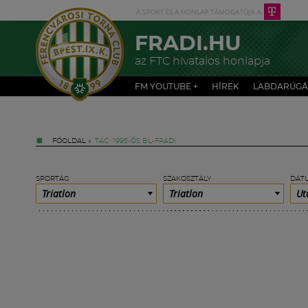
FRADI.HU
az FTC hivatalos honlapja
FM YOUTUBE +
HÍREK
LABDARÚGÁ
FŐOLDAL
»
TAG: 1995-ÖS BL-FRADI
SPORTÁG
SZAKOSZTÁLY
DÁT
Triatlon
Triatlon
Ut