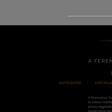
A FERE
SAJTÓCENTER
KAPCSOLA
A Ferencvárosi To
Az oldalon találha
pontos megjelölésé
hivatkozással has