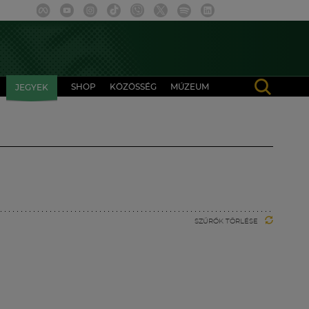
SHOP
KÖZÖSSÉG
MÚZEUM
JEGYEK
SZŰRŐK TÖRLÉSE