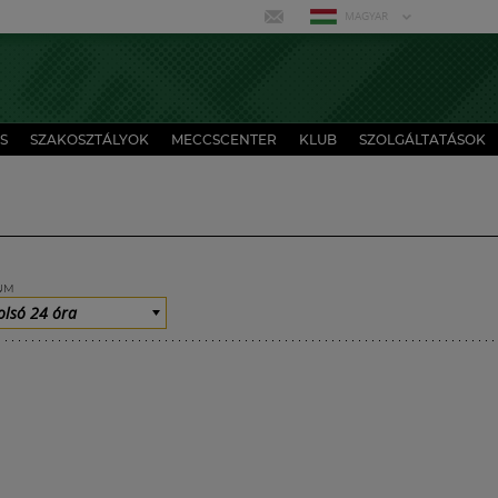
MAGYAR
S
SZAKOSZTÁLYOK
MECCSCENTER
KLUB
SZOLGÁLTATÁSOK
UM
olsó 24 óra