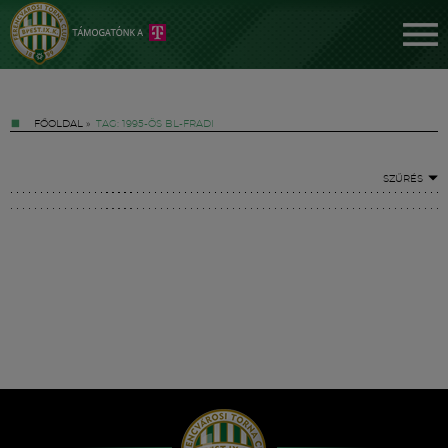
FŐOLDAL
»
TAG: 1995-ÖS BL-FRADI
SZŰRÉS
Jegyek
FM YouTube +
Hírek