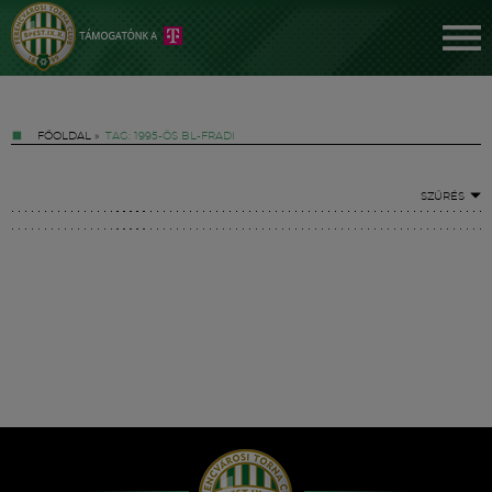
FŐOLDAL
»
TAG: 1995-ÖS BL-FRADI
SZŰRÉS
Jegyek
FM YouTube +
Hírek