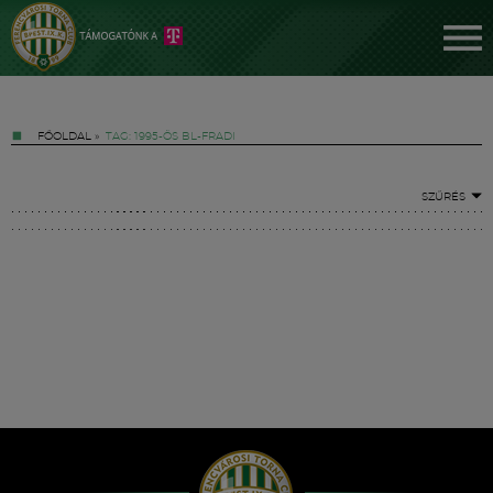
FŐOLDAL
»
TAG: 1995-ÖS BL-FRADI
SZŰRÉS
Jegyek
FM YouTube +
Hírek