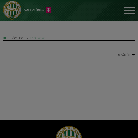
FŐOLDAL
»
TAG: 2020
SZŰRÉS
Jegyek
FM YouTube +
Hírek