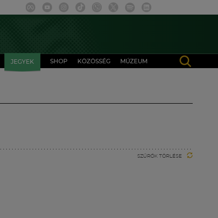
SHOP
KÖZÖSSÉG
MÚZEUM
JEGYEK
SZŰRŐK TÖRLÉSE