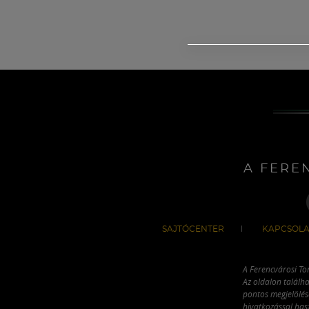
A FERE
SAJTÓCENTER
KAPCSOLA
A Ferencvárosi To
Az oldalon találha
pontos megjelölésé
hivatkozással has