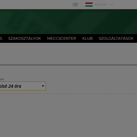
MAGYAR
S
SZAKOSZTÁLYOK
MECCSCENTER
KLUB
SZOLGÁLTATÁSOK
UM
olsó 24 óra