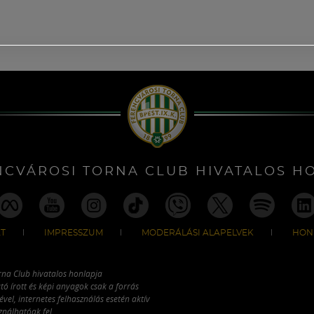
NCVÁROSI TORNA CLUB HIVATALOS H
T
IMPRESSZUM
MODERÁLÁSI ALAPELVEK
HON
rna Club hivatalos honlapja
tó írott és képi anyagok csak a forrás
vel, internetes felhasználás esetén aktív
ználhatóak fel.