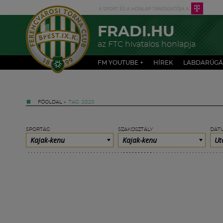
FRADI.HU
az FTC hivatalos honlapja
FM YOUTUBE +
HÍREK
LABDARÚGÁ
FŐOLDAL
»
TAG: 2020
SPORTÁG
SZAKOSZTÁLY
DÁT
Kajak-kenu
Kajak-kenu
Ut