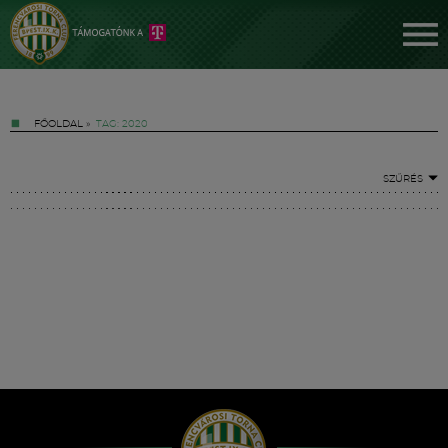
FŐOLDAL
»
TAG: 2020
SZŰRÉS
Jegyek
FM YouTube +
Hírek