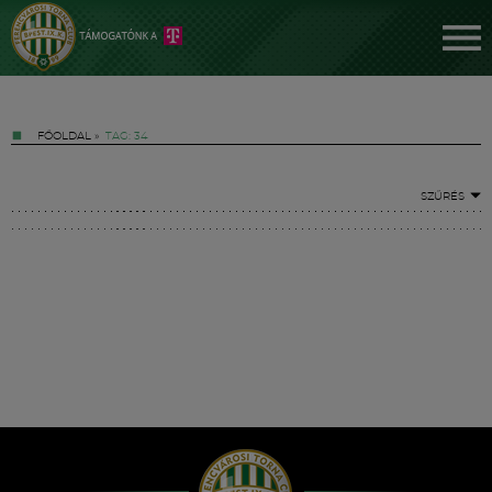
FŐOLDAL
»
TAG: 34
SZŰRÉS
Jegyek
FM YouTube +
Hírek