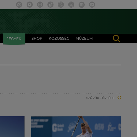
SHOP
KÖZÖSSÉG
MÚZEUM
JEGYEK
SZŰRŐK TÖRLÉSE