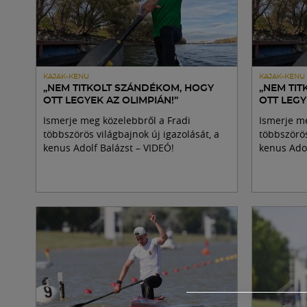
KAJAK-KENU
KAJAK-KENU
„NEM TITKOLT SZÁNDÉKOM, HOGY
„NEM TI
OTT LEGYEK AZ OLIMPIÁN!”
OTT LEGY
Ismerje meg közelebbről a Fradi
Ismerje me
többszörös világbajnok új igazolását, a
többszörös
kenus Adolf Balázst – VIDEÓ!
kenus Adol