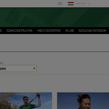
MAGYAR
S
SZAKOSZTÁLYOK
MECCSCENTER
KLUB
SZOLGÁLTATÁSOK
UM
szes