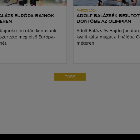
PÁRIZS 2024
ALÁZS EURÓPA-BAJNOK
ADOLF BALÁZSÉK BEJUTOT
TEREN
DÖNTŐBE AZ OLIMPIÁN
gbajnoki cím után kenusunk
Adolf Balázs és Hajdu Jonatán
szerezte meg első Európa-
kvalifikálta magát a fináléba C
mét.
méteren.
TÖBB