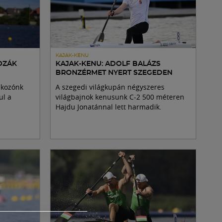
KAJAK-KENU
OZÁK
KAJAK-KENU: ADOLF BALÁZS
BRONZÉRMET NYERT SZEGEDEN
akozónk
A szegedi világkupán négyszeres
ul a
világbajnok kenusunk C-2 500 méteren
Hajdu Jonatánnal lett harmadik.