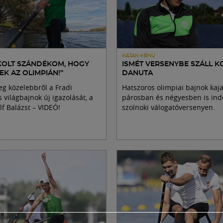
KAJAK-KENU
TKOLT SZÁNDÉKOM, HOGY
ISMÉT VERSENYBE SZÁLL K
EK AZ OLIMPIÁN!”
DANUTA
g közelebbről a Fradi
Hatszoros olimpiai bajnok kaj
 világbajnok új igazolását, a
párosban és négyesben is ind
f Balázst – VIDEÓ!
szolnoki válogatóversenyen.