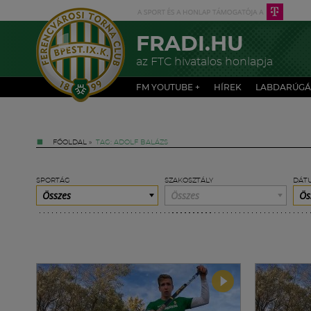
FRADI.HU
az FTC hivatalos honlapja
FM YOUTUBE +
HÍREK
LABDARÚGÁ
FŐOLDAL
»
TAG: ADOLF BALÁZS
SPORTÁG
SZAKOSZTÁLY
DÁT
Összes
Összes
Ös