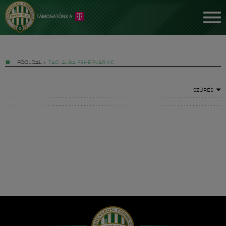
FŐOLDAL
»
TAG: ALBA FEHÉRVÁR KC
SZŰRÉS
Jegyek
FM YouTube +
Hírek